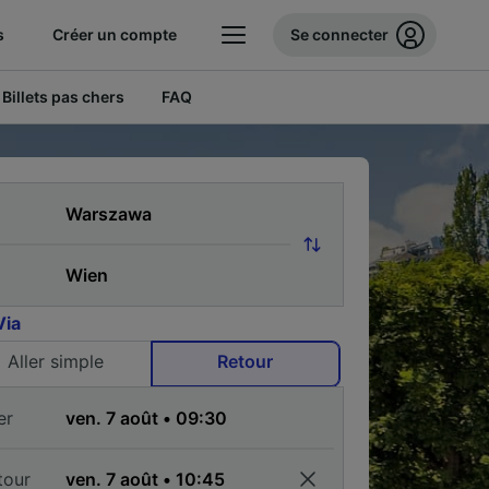
s
Créer un compte
Se connecter
Billets pas chers
FAQ
Via
Aller simple
Retour
er
tour