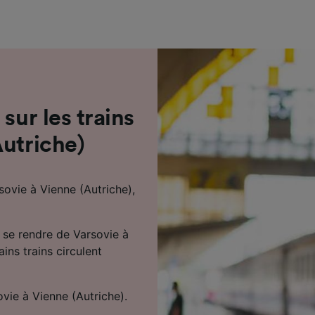
de performance des publicités et du contenu, études d’aud
pement de services.
e nos partenaires (fournisseurs)
sur les trains
Autriche)
ovie à Vienne (Autriche),
 se rendre de Varsovie à
ins trains circulent
vie à Vienne (Autriche).