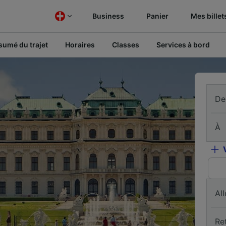
Business
Panier
Mes billet
sumé du trajet
Horaires
Classes
Services à bord
De
À
All
Re