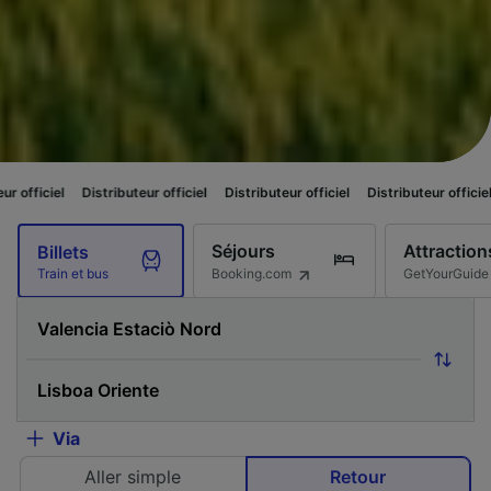
tributeur officiel
Distributeur officiel
Distributeur officiel
Distributeur o
Séjours
Attraction
Billets
Booking.com
GetYourGuide
Train et bus
Via
Aller simple
Retour