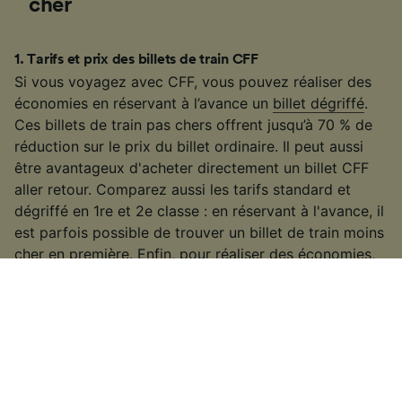
cher
1
.
Tarifs et prix des billets de train CFF
Si vous voyagez avec CFF, vous pouvez réaliser des
économies en réservant à l’avance un
billet dégriffé
.
Ces billets de train pas chers offrent jusqu’à 70 % de
réduction sur le prix du billet ordinaire. Il peut aussi
être avantageux d'acheter directement un billet CFF
aller retour. Comparez aussi les tarifs standard et
dégriffé en 1re et 2e classe : en réservant à l'avance, il
est parfois possible de trouver un billet de train moins
cher en première. Enfin, pour réaliser des économies,
pensez à l’abonnement demi-tarif ou la
carte
journalière CFF
qui permet de voyager pendant une
journée à un tarif fixe.
2
.
Tarifs et prix des billets internationaux
Si vous voyagez avec une compagnie ferroviaire
européenne, sachez que le prix des billets augmente