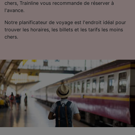
chers, Trainline vous recommande de réserver à
informations sur un appareil. Publicités et
l'avance.
contenu personnalisés, mesure de
performance des publicités et du contenu,
Notre planificateur de voyage est l'endroit idéal pour
études d’audience et développement de
services.
trouver les horaires, les billets et les tarifs les moins
chers.
Liste de nos partenaires (fournisseurs)