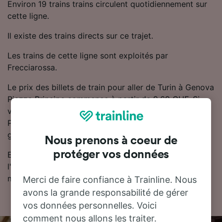
Environ 19 trains trains circulent quotidiennement sur
cette ligne.
Il existe des trains directs sur ce trajet.
Les trains de cette ligne sont exploités par
Frecciarossa.
Le prix des billets de train pour aller de Turin à Genova
Piazza Principe commence à partir de 9.69 CHF. Si
vous réservez votre trajet Turin - Genova Piazza
Principe à l'avance, les billets de train sont
généralement moins chers.
Nous prenons à coeur de
protéger vos données
Essayez notre planificateur de voyage pour trouver
l'horaire, le billet et le prix qui vous conviennent le
mieux.
Merci de faire confiance à Trainline. Nous
avons la grande responsabilité de gérer
vos données personnelles. Voici
comment nous allons les traiter.