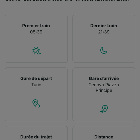
Utiliser des données de géolocalisation
précises. Analyser activement les
caractéristiques de l’appareil pour
l’identification. Stocker et/ou accéder à des
Premier train
Dernier train
informations sur un appareil. Publicités et
05:39
21:39
contenu personnalisés, mesure de
performance des publicités et du contenu,
études d’audience et développement de
services.
Liste de nos partenaires (fournisseurs)
Gare de départ
Gare d'arrivée
Turin
Genova Piazza
Principe
Durée du trajet
Distance