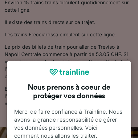
Environ 15 trains trains circulent quotidiennement sur
cette ligne.
Il existe des trains directs sur ce trajet.
Les trains Frecciarossa circulent sur cette ligne.
Le prix des billets de train pour aller de Treviso à
Napoli Centrale commence à partir de 53.05 CHF. Si
vous réservez votre trajet Treviso - Napoli Centrale à
l'avance, les billets de train sont généralement moins
chers.
Nous prenons à coeur de
Essayez notre planificateur de voyage pour trouver
protéger vos données
l'horaire, le billet et le prix qui vous conviennent le
mieux.
Merci de faire confiance à Trainline. Nous
avons la grande responsabilité de gérer
vos données personnelles. Voici
comment nous allons les traiter.