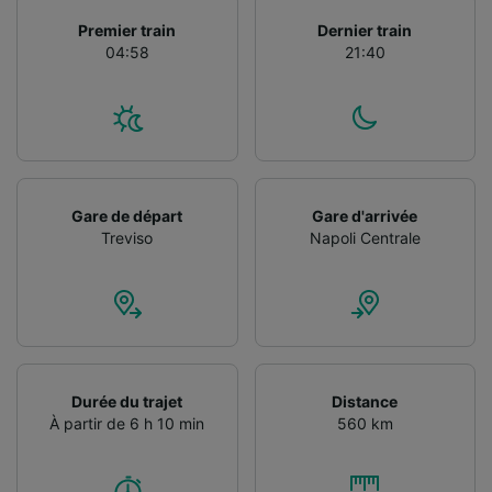
Utiliser des données de géolocalisation
Premier train
Dernier train
précises. Analyser activement les
04:58
21:40
caractéristiques de l’appareil pour
l’identification. Stocker et/ou accéder à des
informations sur un appareil. Publicités et
contenu personnalisés, mesure de
performance des publicités et du contenu,
études d’audience et développement de
services.
Gare de départ
Gare d'arrivée
Liste de nos partenaires (fournisseurs)
Treviso
Napoli Centrale
Durée du trajet
Distance
À partir de 6 h 10 min
560 km