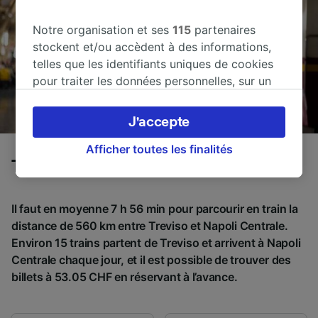
Notre organisation et ses
115
partenaires
stockent et/ou accèdent à des informations,
telles que les identifiants uniques de cookies
pour traiter les données personnelles, sur un
appareil. Vous pouvez accepter ou gérer vos
préférences, notamment en exerçant votre
J'accepte
droit d’opposition à l’intérêt légitime, en
cliquant ci-dessous ou à tout moment sur la
Afficher toutes les finalités
Trains de Treviso à Napoli Centrale
page de la politique de confidentialité. Ces
préférences seront signalées à nos partenaires
et n’affecteront pas les données de navigation.
Il faut en moyenne 7 h 56 min pour parcourir en train la
Vos données ne seront pas utilisées à des fins
distance de 560 km entre Treviso et Napoli Centrale.
de traçage si vous nous avez demandé de ne
Environ 15 trains partent de Treviso et arrivent à Napoli
pas vous tracer.
Centrale chaque jour, et il est possible de trouver des
billets à 53.05 CHF en réservant à l’avance.
Nos équipes ainsi que nos partenaires
externes, traitent des données selon les
finalités suivantes :