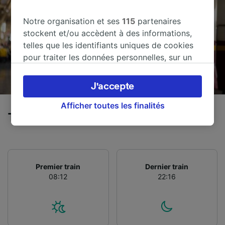
Notre organisation et ses
115
partenaires
stockent et/ou accèdent à des informations,
telles que les identifiants uniques de cookies
pour traiter les données personnelles, sur un
appareil. Vous pouvez accepter ou gérer vos
préférences, notamment en exerçant votre
J'accepte
droit d’opposition à l’intérêt légitime, en
cliquant ci-dessous ou à tout moment sur la
Afficher toutes les finalités
Trains de Toulouse à Bratislava
page de la politique de confidentialité. Ces
préférences seront signalées à nos partenaires
et n’affecteront pas les données de navigation.
Vos données ne seront pas utilisées à des fins
de traçage si vous nous avez demandé de ne
Premier train
Dernier train
08:12
22:16
pas vous tracer.
Nos équipes ainsi que nos partenaires
externes, traitent des données selon les
finalités suivantes :