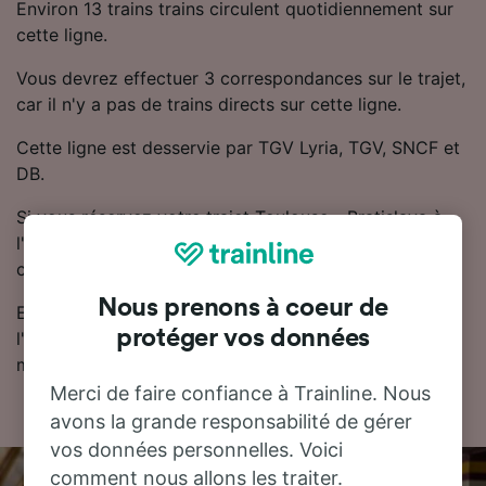
Environ 13 trains trains circulent quotidiennement sur
cette ligne.
Vous devrez effectuer 3 correspondances sur le trajet,
car il n'y a pas de trains directs sur cette ligne.
Cette ligne est desservie par TGV Lyria, TGV, SNCF et
DB.
Si vous réservez votre trajet Toulouse - Bratislava à
l'avance, les billets de train sont généralement moins
chers.
Nous prenons à coeur de
Essayez notre planificateur de voyage pour trouver
protéger vos données
l'horaire, le billet et le prix qui vous conviennent le
mieux.
Merci de faire confiance à Trainline. Nous
avons la grande responsabilité de gérer
vos données personnelles. Voici
comment nous allons les traiter.