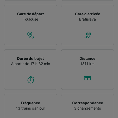
Utiliser des données de géolocalisation
précises. Analyser activement les
Gare de départ
Gare d'arrivée
caractéristiques de l’appareil pour
Toulouse
Bratislava
l’identification. Stocker et/ou accéder à des
informations sur un appareil. Publicités et
contenu personnalisés, mesure de
performance des publicités et du contenu,
études d’audience et développement de
services.
Liste de nos partenaires (fournisseurs)
Durée du trajet
Distance
À partir de 17 h 32 min
1311 km
Fréquence
Correspondance
13 trains par jour
3 changements