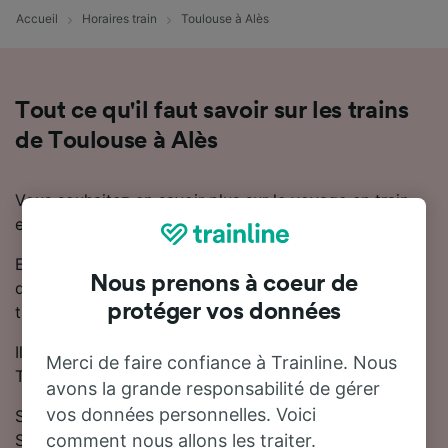
Accueil
Horaires train
Toulouse à Alès
Tout ce qu'il faut savoir sur les trains
de Toulouse à Alès
Vous souhaitez en savoir plus sur le voyage en train
entre Toulouse et Alès ? Ne cherchez pas plus loin.
En moyenne, le trajet en train entre Toulouse et Alès
Nous prenons à coeur de
dure 4 heures 38 minutes. Chaque jour, environ 13
protéger vos données
trains trains circulent sur cette ligne.
Il y aura 1 correspondance lors de votre trajet entre
Merci de faire confiance à Trainline. Nous
Toulouse et Alès, car il n'y a pas de train direct.
avons la grande responsabilité de gérer
vos données personnelles. Voici
Sur cette ligne, les trains sont exploités par TGV et
SNCF.
comment nous allons les traiter.