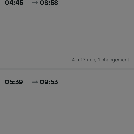
04:45
08:58
4 h 13 min
,
1 changement
05:39
09:53