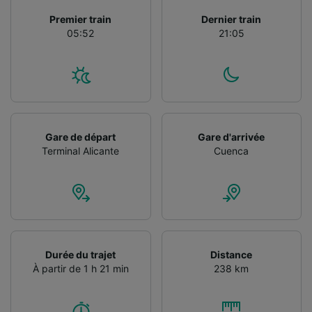
Utiliser des données de géolocalisation
Premier train
Dernier train
précises. Analyser activement les
05:52
21:05
caractéristiques de l’appareil pour
l’identification. Stocker et/ou accéder à des
informations sur un appareil. Publicités et
contenu personnalisés, mesure de
performance des publicités et du contenu,
études d’audience et développement de
services.
Gare de départ
Gare d'arrivée
Liste de nos partenaires (fournisseurs)
Terminal Alicante
Cuenca
Durée du trajet
Distance
À partir de 1 h 21 min
238 km