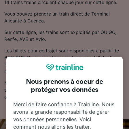
14 trains trains circulent chaque jour sur cette ligne.
Vous pouvez prendre un train direct de Terminal
Alicante à Cuenca.
Sur cette ligne, les trains sont exploités par OUIGO,
Renfe, AVE et Avlo.
Les billets pour ce trajet sont disponibles à partir de
6.86 CHF. Si vous souhaitez acheter des billets de
train moins chers, Trainline vous recommande de
réserver à l'avance.
Nous prenons à coeur de
Notre planificateur de voyage est l'endroit idéal pour
protéger vos données
trouver les horaires, les billets et les tarifs les moins
chers.
Merci de faire confiance à Trainline. Nous
avons la grande responsabilité de gérer
vos données personnelles. Voici
comment nous allons les traiter.