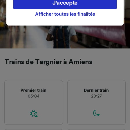
J'accepte
droit d’opposition à l’intérêt légitime, en
cliquant ci-dessous ou à tout moment sur la
Afficher toutes les finalités
page de la politique de confidentialité. Ces
préférences seront signalées à nos partenaires
et n’affecteront pas les données de navigation.
Vos données ne seront pas utilisées à des fins
de traçage si vous nous avez demandé de ne
pas vous tracer.
Trains de Tergnier à Amiens
Nos équipes ainsi que nos partenaires
externes, traitent des données selon les
finalités suivantes :
Utiliser des données de géolocalisation
Premier train
Dernier train
précises. Analyser activement les
05:04
20:27
caractéristiques de l’appareil pour
l’identification. Stocker et/ou accéder à des
informations sur un appareil. Publicités et
contenu personnalisés, mesure de
performance des publicités et du contenu,
études d’audience et développement de