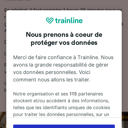
En général, il faut compter 1 heure 35 minutes pour se
rendre de Tergnier à Amiens en train. Il y a
généralement 15 trains trains par jour reliant Tergnier à
Amiens.
Nous prenons à coeur de
Des trains directs partent de Tergnier vers Amiens.
protéger vos données
Les trains de cette ligne sont exploités par SNCF.
Merci de faire confiance à Trainline. Nous
avons la grande responsabilité de gérer
Pour trouver des billets de train moins chers, Trainline
vous recommande de réserver à l'avance.
vos données personnelles. Voici
comment nous allons les traiter.
Utilisez notre planificateur de voyage pour comparer
les prix des billets et trouver les tarifs les moins chers.
Notre organisation et ses
115
partenaires
stockent et/ou accèdent à des informations,
telles que les identifiants uniques de cookies
pour traiter les données personnelles, sur un
appareil. Vous pouvez accepter ou gérer vos
préférences, notamment en exerçant votre