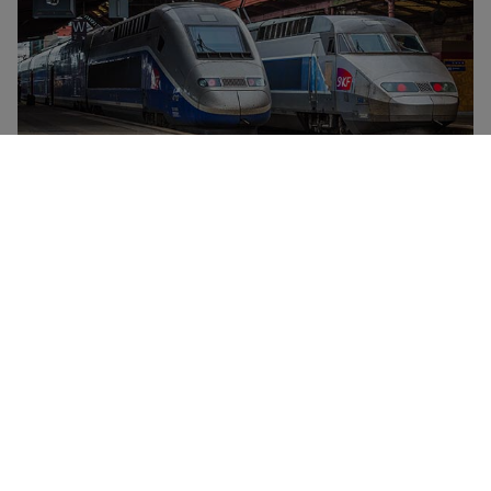
SNCF est la compagnie ferroviaire nationale de
France, dont l’offre comporte des trains à grande
vitesse (TGV, OUIGO), des trains Intercités (de jour
comme de nuit) et des trains régionaux (TER). SNCF
propose des cartes de réduction et abonnements pour
tous les âges et toutes les catégories de services,
dont la carte Jeune, la carte Week-End et
l’abonnement TGVmax. La compagnie ferroviaire offre
également des réductions sur les voyages en groupe
grâce au Pack Tribu.