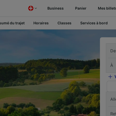
Business
Panier
Mes billet
sumé du trajet
Horaires
Classes
Services à bord
De
À
All
Re