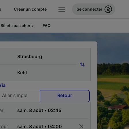
s
Créer un compte
Se connecter
Billets pas chers
FAQ
Via
Aller simple
Retour
er
tour