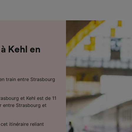
de performance des publicités et du contenu, études d’aud
pement de services.
e nos partenaires (fournisseurs)
à Kehl en
en train entre Strasbourg
rasbourg et Kehl est de 11
ur entre Strasbourg et
cet itinéraire reliant