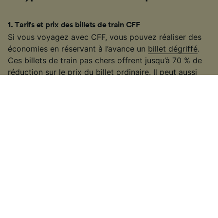
1
.
Tarifs et prix des billets de train CFF
Si vous voyagez avec CFF, vous pouvez réaliser des
économies en réservant à l’avance un
billet dégriffé
.
Ces billets de train pas chers offrent jusqu’à 70 % de
réduction sur le prix du billet ordinaire. Il peut aussi
être avantageux d'acheter directement un billet CFF
aller retour. Comparez aussi les tarifs standard et
dégriffé en 1re et 2e classe : en réservant à l'avance, il
est parfois possible de trouver un billet de train moins
cher en première. Enfin, pour réaliser des économies,
pensez à l’abonnement demi-tarif ou la
carte
journalière CFF
qui permet de voyager pendant une
journée à un tarif fixe.
2
.
Tarifs et prix des billets internationaux
Si vous voyagez avec une compagnie ferroviaire
européenne, sachez que le prix des billets augmente
aux heures de pointe (généralement entre 6h00 et