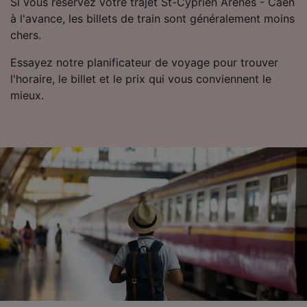
Si vous réservez votre trajet St-Cyprien Arènes - Caen
Nos équipes ainsi que nos partenaires
à l'avance, les billets de train sont généralement moins
externes, traitent des données selon les
chers.
finalités suivantes :
Essayez notre planificateur de voyage pour trouver
Utiliser des données de géolocalisation
précises. Analyser activement les
l'horaire, le billet et le prix qui vous conviennent le
caractéristiques de l’appareil pour
mieux.
l’identification. Stocker et/ou accéder à des
informations sur un appareil. Publicités et
contenu personnalisés, mesure de
performance des publicités et du contenu,
études d’audience et développement de
services.
Liste de nos partenaires (fournisseurs)