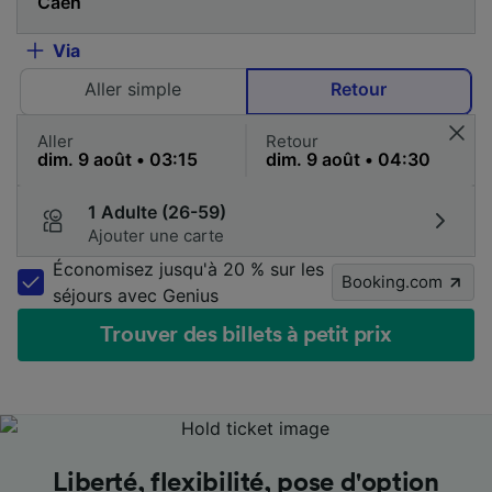
Via
Aller simple
Retour
Aller
Retour
1 Adulte (26-59)
Ajouter une carte
Économisez jusqu'à 20 % sur les
Booking.com
séjours avec Genius
Trouver des billets à petit prix
Les meilleurs prix en un coup d'œil
Les meilleurs prix en un coup d'œil
Les meilleurs prix en un coup d'œil
Liberté, flexibilité, pose d'option
Liberté, flexibilité, pose d'option
Liberté, flexibilité, pose d'option
Un accompagnement aux petits
Un accompagnement aux petits
Un accompagnement aux petits