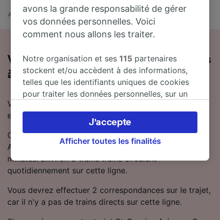
avons la grande responsabilité de gérer
Accueil
Horaires train
St-Cyprien Arènes à Caen
vos données personnelles. Voici
comment nous allons les traiter.
Notre organisation et ses
115
partenaires
Voyager en train de St-Cyprien Arènes
stockent et/ou accèdent à des informations,
à Caen
telles que les identifiants uniques de cookies
pour traiter les données personnelles, sur un
Vous souhaitez voyager de St-Cyprien Arènes à Caen
appareil. Vous pouvez accepter ou gérer vos
en train ? Vous êtes au bon endroit !
préférences, notamment en exerçant votre
J'accepte
droit d’opposition à l’intérêt légitime, en
On estime que le trajet en train entre St-Cyprien
cliquant ci-dessous ou à tout moment sur la
Afficher toutes les finalités
Arènes et Caen dure en moyenne 11 heures 28
page de la politique de confidentialité. Ces
minutes. Environ 8 trains trains circulent
préférences seront signalées à nos partenaires
quotidiennement sur cette ligne.
et n’affecteront pas les données de navigation.
Vos données ne seront pas utilisées à des fins
Vous devrez effectuer 2 correspondances sur le trajet,
de traçage si vous nous avez demandé de ne
car il n'y a pas de trains directs sur cette ligne.
pas vous tracer.