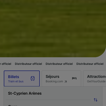
ributeur officiel
Distributeur officiel
Distributeur officiel
Distributeur of
Séjours
Attraction
Billets
Booking.com
GetYourGuide
Train et bus