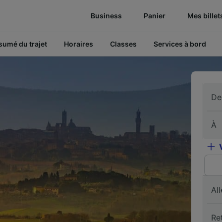
Business
Panier
Mes billet
sumé du trajet
Horaires
Classes
Services à bord
De
À
All
Re