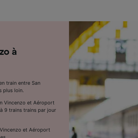
de performance des publicités et du contenu, études d’aud
pement de services.
e nos partenaires (fournisseurs)
zo à
en train entre San
plus loin.
an Vincenzo et Aéroport
à 9 trains trains par jour
n Vincenzo et Aéroport
es.