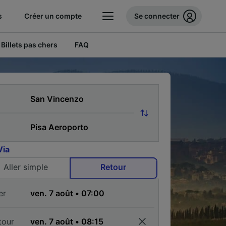
s
Créer un compte
Se connecter
Billets pas chers
FAQ
Via
Aller simple
Retour
er
tour