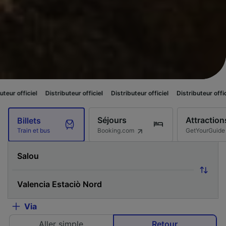
el
Distributeur officiel
Distributeur officiel
Distributeur officiel
Distri
Séjours
Attraction
Billets
Booking.com
GetYourGuide
Train et bus
Via
Aller simple
Retour