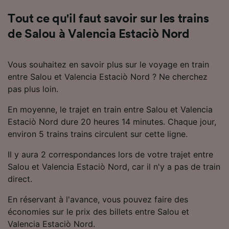
Nos équipes ainsi que nos partenaires
Tout ce qu'il faut savoir sur les trains
externes, traitent des données selon les
de Salou à Valencia Estaciò Nord
finalités suivantes :
Utiliser des données de géolocalisation
précises. Analyser activement les
Vous souhaitez en savoir plus sur le voyage en train
caractéristiques de l’appareil pour
entre Salou et Valencia Estaciò Nord ? Ne cherchez
l’identification. Stocker et/ou accéder à des
pas plus loin.
informations sur un appareil. Publicités et
contenu personnalisés, mesure de
En moyenne, le trajet en train entre Salou et Valencia
performance des publicités et du contenu,
Estaciò Nord dure 20 heures 14 minutes. Chaque jour,
études d’audience et développement de
services.
environ 5 trains trains circulent sur cette ligne.
Liste de nos partenaires (fournisseurs)
Il y aura 2 correspondances lors de votre trajet entre
Salou et Valencia Estaciò Nord, car il n'y a pas de train
direct.
En réservant à l'avance, vous pouvez faire des
économies sur le prix des billets entre Salou et
Valencia Estaciò Nord.