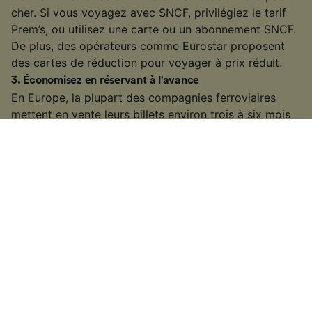
cher. Si vous voyagez avec SNCF, privilégiez le tarif
Prem’s, ou utilisez une carte ou un abonnement SNCF.
De plus, des opérateurs comme Eurostar proposent
des cartes de réduction pour voyager à prix réduit.
3
.
Économisez en réservant à l'avance
En Europe, la plupart des compagnies ferroviaires
mettent en vente leurs billets environ trois à six mois
avant le départ. Le prix des billets peut être plus
avantageux si vous réservez à l'avance. Pour acheter
un billet de train ou de TGV Salou — Valencia Estaciò
Nord moins cher, sélectionnez le filtre « Éco » dans les
résultats de recherche et comparez les tarifs des
différents opérateurs.
4
.
Offres et promotions de billets de train
Consultez régulièrement notre page
bons plans train
ou
bons plans SNCF
pour voyager au meilleur prix en
Suisse et en Europe. Jetez également un œil à notre
guide pratique
pour savoir quand les opérateurs