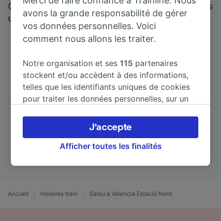
Merci de faire confiance à Trainline. Nous
Qui mieux pour parler de nous, que ceux qui nous
avons la grande responsabilité de gérer
utilisent ?
vos données personnelles. Voici
comment nous allons les traiter.
Notre organisation et ses
115
partenaires
stockent et/ou accèdent à des informations,
telles que les identifiants uniques de cookies
pour traiter les données personnelles, sur un
appareil. Vous pouvez accepter ou gérer vos
préférences, notamment en exerçant votre
J'accepte
droit d’opposition à l’intérêt légitime, en
cliquant ci-dessous ou à tout moment sur la
Afficher toutes les finalités
page de la politique de confidentialité. Ces
préférences seront signalées à nos partenaires
et n’affecteront pas les données de navigation.
Vos données ne seront pas utilisées à des fins
Accueil
Horaires train
Salou à Valencia Estaciò Nord
de traçage si vous nous avez demandé de ne
pas vous tracer.