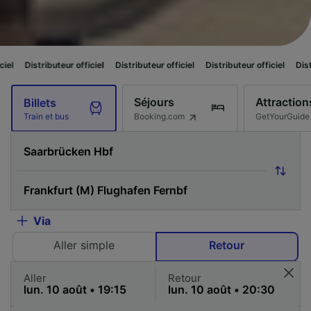
uteur officiel
Distributeur officiel
Distributeur officiel
Distributeur offi
Séjours
Attraction
Billets
Booking.com
GetYourGuide
Train et bus
Via
Aller simple
Retour
Aller
Retour