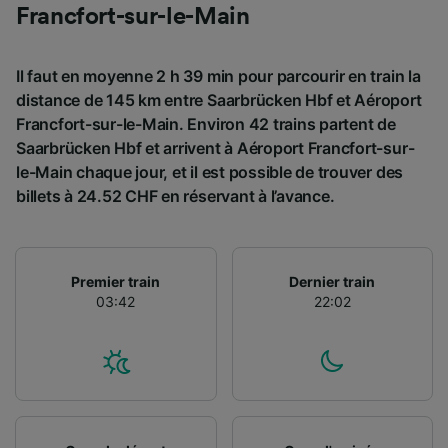
l’identification. Stocker et/ou accéder à des
Francfort-sur-le-Main
informations sur un appareil. Publicités et
contenu personnalisés, mesure de
performance des publicités et du contenu,
Il faut en moyenne 2 h 39 min pour parcourir en train la
études d’audience et développement de
distance de 145 km entre Saarbrücken Hbf et Aéroport
services.
Francfort-sur-le-Main. Environ 42 trains partent de
Liste de nos partenaires (fournisseurs)
Saarbrücken Hbf et arrivent à Aéroport Francfort-sur-
le-Main chaque jour, et il est possible de trouver des
billets à 24.52 CHF en réservant à l’avance.
Premier train
Dernier train
03:42
22:02