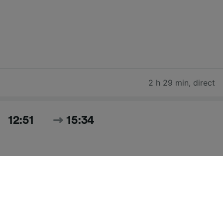
2 h 29 min
,
direct
12:51
15:34
2 h 43 min
,
direct