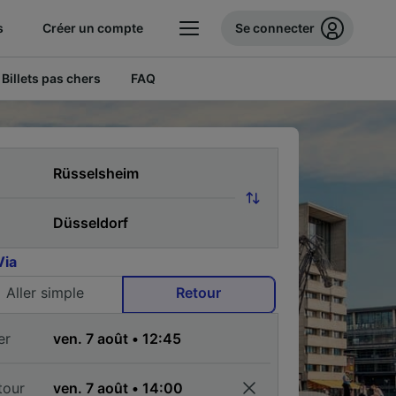
s
Créer un compte
Se connecter
Billets pas chers
FAQ
Via
Aller simple
Retour
er
tour