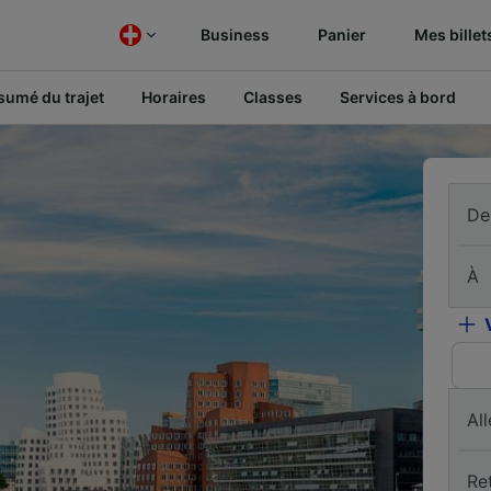
Business
Panier
Mes billet
sumé du trajet
Horaires
Classes
Services à bord
De
À
All
Re