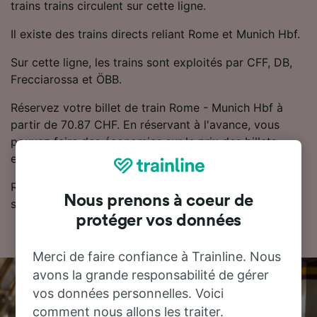
trains trains circulent sur cette ligne.
Il existe des trains directs reliant Rome et Munich Hbf.
Sur cette ligne, les trains sont exploités par CFF, DB,
Frecciarossa et ÖBB.
Réservez votre billet de train Rome - Munich Hbf à
partir de 70.87 CHF. En réservant à l'avance, vous
pouvez faire des économies sur le prix des billets
entre Rome et Munich Hbf.
Retrouvez les horaires et les billets de train pas chers
Nous prenons à coeur de
sur notre planificateur de voyage.
protéger vos données
Merci de faire confiance à Trainline. Nous
avons la grande responsabilité de gérer
vos données personnelles. Voici
comment nous allons les traiter.