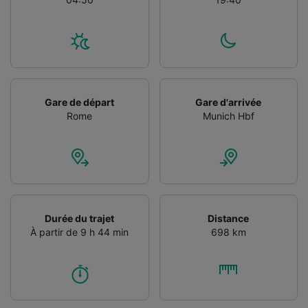
Utiliser des données de géolocalisation
précises. Analyser activement les
caractéristiques de l’appareil pour
l’identification. Stocker et/ou accéder à des
informations sur un appareil. Publicités et
contenu personnalisés, mesure de
performance des publicités et du contenu,
Gare de départ
Gare d'arrivée
études d’audience et développement de
Rome
Munich Hbf
services.
Liste de nos partenaires (fournisseurs)
Durée du trajet
Distance
À partir de 9 h 44 min
698 km