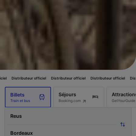
ur officiel
Distributeur officiel
Distributeur officiel
Distributeur officiel
Séjours
Attraction
Billets
Booking.com
GetYourGuide
Train et bus