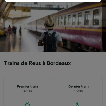
préférences seront signalées à nos partenaires
et n’affecteront pas les données de navigation.
Vos données ne seront pas utilisées à des fins
de traçage si vous nous avez demandé de ne
pas vous tracer.
Nos équipes ainsi que nos partenaires
externes, traitent des données selon les
finalités suivantes :
Utiliser des données de géolocalisation
précises. Analyser activement les
caractéristiques de l’appareil pour
Trains de Reus à Bordeaux
l’identification. Stocker et/ou accéder à des
informations sur un appareil. Publicités et
contenu personnalisés, mesure de
performance des publicités et du contenu,
études d’audience et développement de
Premier train
Dernier train
services.
07:06
15:06
Liste de nos partenaires (fournisseurs)