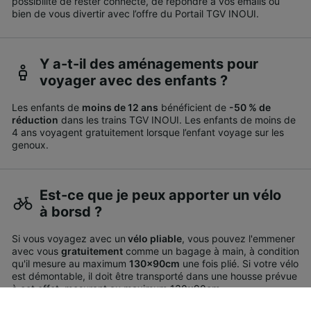
possibilité de rester connecté, de répondre à vos emails ou
bien de vous divertir avec l’offre du Portail TGV INOUI.
Y a-t-il des aménagements pour
voyager avec des enfants ?
Les enfants de
moins de 12 ans
bénéficient de
-50 % de
réduction
dans les trains TGV INOUI. Les enfants de moins de
4 ans voyagent gratuitement lorsque l’enfant voyage sur les
genoux.
Est-ce que je peux apporter un vélo
à borsd ?
Si vous voyagez avec un
vélo pliable
, vous pouvez l'emmener
avec vous
gratuitement
comme un bagage à main, à condition
qu'il mesure au maximum
130x90cm
une fois plié. Si votre vélo
est démontable, il doit être transporté dans une housse prévue
à cet effet, mesurant au maximum 130x90cm.
Vous voyagez avec un vélo non pliable et non démontable ?