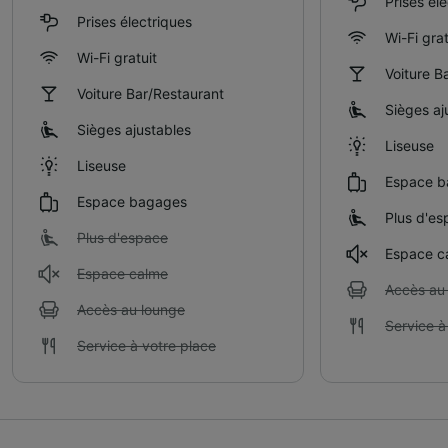
Prises él
Prises électriques
Wi-Fi grat
Wi-Fi gratuit
Voiture B
Voiture Bar/Restaurant
Sièges aj
Sièges ajustables
Liseuse
Liseuse
Espace b
Espace bagages
Plus d'es
Plus d'espace
Espace c
Espace calme
Accès au
Accès au lounge
Service à
Service à votre place