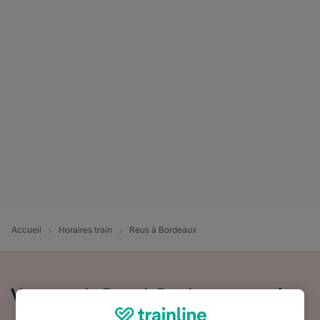
Accueil
Horaires train
Reus à Bordeaux
Voyager de Reus à Bordeaux en train