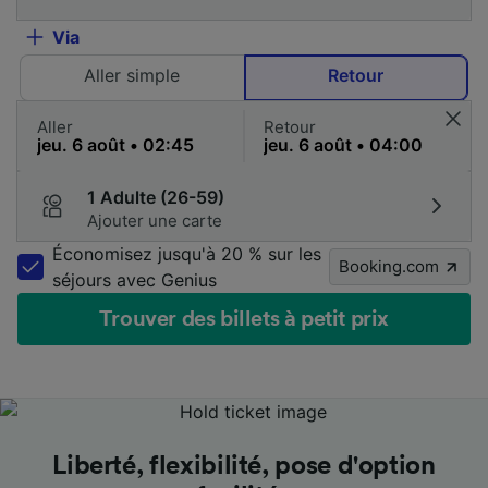
Via
Aller simple
Retour
Aller
Retour
1 Adulte (26-59)
Ajouter une carte
Économisez jusqu'à 20 % sur les
Booking.com
séjours avec Genius
Trouver des billets à petit prix
Les meilleurs prix en un coup d'œil
Les meilleurs prix en un coup d'œil
Les meilleurs prix en un coup d'œil
Liberté, flexibilité, pose d'option
Liberté, flexibilité, pose d'option
Liberté, flexibilité, pose d'option
Un accompagnement aux petits
Un accompagnement aux petits
Un accompagnement aux petits