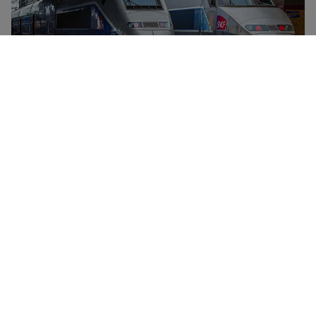
SNCF est la compagnie ferroviaire nationale de
France, dont l’offre comporte des trains à grande
vitesse (TGV, OUIGO), des trains Intercités (de jour
comme de nuit) et des trains régionaux (TER). SNCF
propose des cartes de réduction et abonnements pour
tous les âges et toutes les catégories de services,
dont la carte Jeune, la carte Week-End et
l’abonnement TGVmax. La compagnie ferroviaire offre
également des réductions sur les voyages en groupe
grâce au Pack Tribu.
Plus d'informations