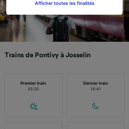
cliquant ci-dessous ou à tout moment sur la
Afficher toutes les finalités
page de la politique de confidentialité. Ces
préférences seront signalées à nos partenaires
et n’affecteront pas les données de navigation.
Vos données ne seront pas utilisées à des fins
de traçage si vous nous avez demandé de ne
pas vous tracer.
Trains de Pontivy à Josselin
Nos équipes ainsi que nos partenaires
externes, traitent des données selon les
finalités suivantes :
Utiliser des données de géolocalisation
précises. Analyser activement les
Premier train
Dernier train
caractéristiques de l’appareil pour
05:20
18:41
l’identification. Stocker et/ou accéder à des
informations sur un appareil. Publicités et
contenu personnalisés, mesure de
performance des publicités et du contenu,
études d’audience et développement de
services.