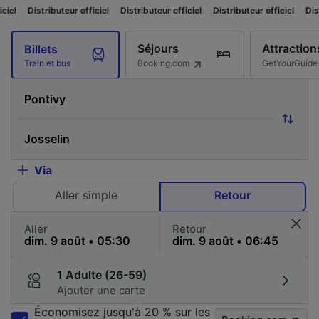
eur officiel
Distributeur officiel
Distributeur officiel
Distributeur officie
Séjours
Attraction
Billets
Booking.com
GetYourGuide
Train et bus
Via
Aller simple
Retour
Aller
Retour
1 Adulte (26-59)
Ajouter une carte
Économisez jusqu'à 20 % sur les