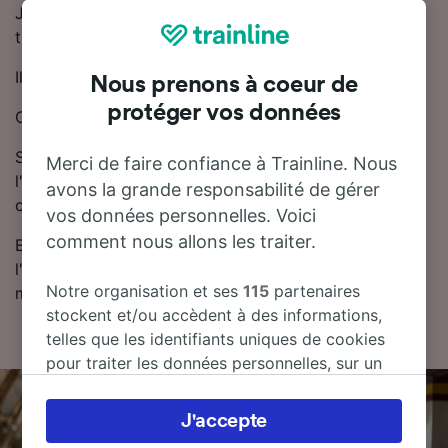
Josselin dure en moyenne 58 minutes. Environ 10
trains trains circulent quotidiennement sur cette ligne.
Il existe des trains directs sur ce trajet.
Nous prenons à coeur de
protéger vos données
Cette ligne est desservie par SNCF.
Si vous réservez votre trajet Pontivy - Josselin à
Merci de faire confiance à Trainline. Nous
l'avance, les billets de train sont généralement moins
avons la grande responsabilité de gérer
chers.
vos données personnelles. Voici
comment nous allons les traiter.
Essayez notre planificateur de voyage pour trouver
l'horaire, le billet et le prix qui vous conviennent le
Notre organisation et ses
115
partenaires
mieux.
stockent et/ou accèdent à des informations,
telles que les identifiants uniques de cookies
pour traiter les données personnelles, sur un
appareil. Vous pouvez accepter ou gérer vos
préférences, notamment en exerçant votre
J'accepte
droit d’opposition à l’intérêt légitime, en