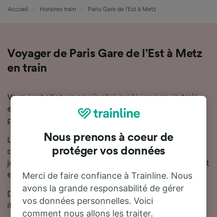
Accueil
Horaires train
Paris Gare de l’Est à Metz
Voyager de Paris Gare de l’Est à Metz
en train
Vous souhaitez en savoir plus sur le voyage en train
entre Paris Gare de l’Est et Metz ? Ne cherchez pas
plus loin.
Nous prenons à coeur de
La durée moyenne du trajet en train entre Paris Gare
protéger vos données
de l’Est et Metz est de 1 heure 53 minutes. Il y a
jusqu'à 11 trains trains par jour entre Paris Gare de l’Est
et Metz.
Merci de faire confiance à Trainline. Nous
avons la grande responsabilité de gérer
Des trains directs circulent tous les jours sur cet
vos données personnelles. Voici
itinéraire reliant Paris Gare de l’Est à Metz.
comment nous allons les traiter.