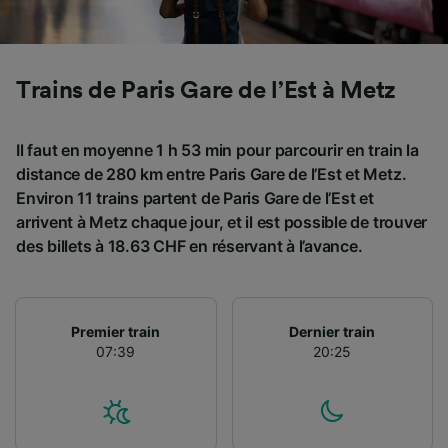
Utiliser des données de géolocalisation
précises. Analyser activement les
caractéristiques de l’appareil pour
l’identification. Stocker et/ou accéder à des
Trains de Paris Gare de l’Est à Metz
informations sur un appareil. Publicités et
contenu personnalisés, mesure de
performance des publicités et du contenu,
Il faut en moyenne 1 h 53 min pour parcourir en train la
études d’audience et développement de
distance de 280 km entre Paris Gare de l’Est et Metz.
services.
Environ 11 trains partent de Paris Gare de l’Est et
Liste de nos partenaires (fournisseurs)
arrivent à Metz chaque jour, et il est possible de trouver
des billets à 18.63 CHF en réservant à l’avance.
Premier train
Dernier train
07:39
20:25