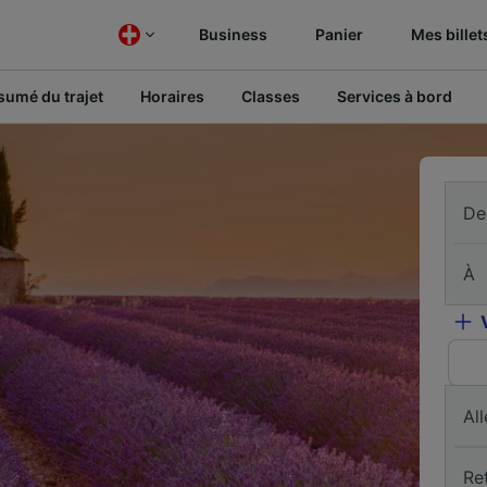
Business
Panier
Mes billet
sumé du trajet
Horaires
Classes
Services à bord
De
À
All
Re