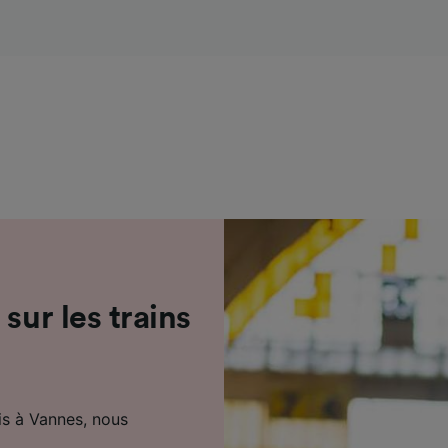
de performance des publicités et du contenu, études d’aud
pement de services.
e nos partenaires (fournisseurs)
sur les trains
is à Vannes, nous