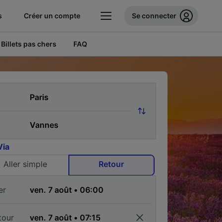
s
Créer un compte
Se connecter
Billets pas chers
FAQ
Via
Aller simple
Retour
er
tour