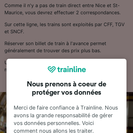
Comme il n'y a pas de train direct entre Nice et St-
Maurice, vous devrez effectuer 2 correspondances.
Sur cette ligne, les trains sont exploités par CFF, TGV
et SNCF.
Réserver son billet de train à l'avance permet
généralement de trouver des prix plus bas.
Utilisez notre planificateur de voyage pour obtenir les
meilleurs prix sur vos billets.
Nous prenons à coeur de
protéger vos données
Merci de faire confiance à Trainline. Nous
avons la grande responsabilité de gérer
vos données personnelles. Voici
comment nous allons les traiter.