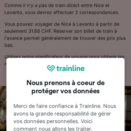
Comme il n'y a pas de train direct entre Nice et
Levanto, vous devrez effectuer 2 correspondances.
Vous pouvez voyager de Nice à Levanto à partir de
seulement 31.68 CHF. Réserver son billet de train à
l'avance permet généralement de trouver des prix plus
bas.
Utilisez notre planificateur de voyage pour obtenir les
meilleurs prix sur vos billets.
Nous prenons à coeur de
protéger vos données
Merci de faire confiance à Trainline. Nous
avons la grande responsabilité de gérer
vos données personnelles. Voici
comment nous allons les traiter.