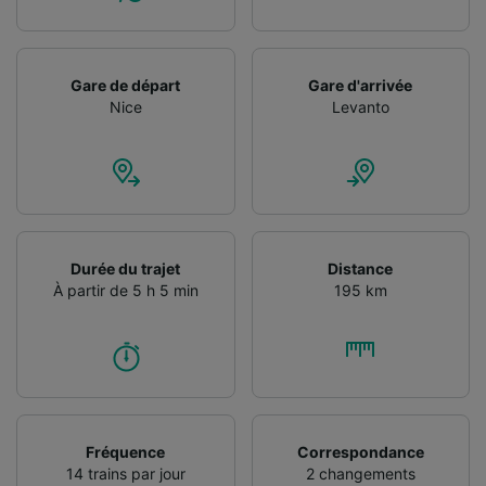
Utiliser des données de géolocalisation
précises. Analyser activement les
caractéristiques de l’appareil pour
l’identification. Stocker et/ou accéder à des
Gare de départ
Gare d'arrivée
informations sur un appareil. Publicités et
Nice
Levanto
contenu personnalisés, mesure de
performance des publicités et du contenu,
études d’audience et développement de
services.
Liste de nos partenaires (fournisseurs)
Durée du trajet
Distance
À partir de 5 h 5 min
195 km
Fréquence
Correspondance
14 trains par jour
2 changements