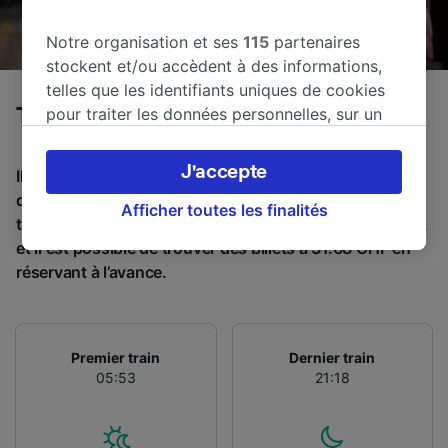
Notre organisation et ses
115
partenaires
stockent et/ou accèdent à des informations,
telles que les identifiants uniques de cookies
pour traiter les données personnelles, sur un
Trains de Nice à Levanto
appareil. Vous pouvez accepter ou gérer vos
préférences, notamment en exerçant votre
J'accepte
Il faut en moyenne 6 h 48 min pour parcourir en train la
droit d’opposition à l’intérêt légitime, en
distance de 195 km entre Nice et Levanto. Environ 14
cliquant ci-dessous ou à tout moment sur la
Afficher toutes les finalités
trains partent de Nice et arrivent à Levanto chaque jour,
page de la politique de confidentialité. Ces
et il est possible de trouver des billets à 31.68 CHF en
préférences seront signalées à nos partenaires
réservant à l’avance.
et n’affecteront pas les données de navigation.
Vos données ne seront pas utilisées à des fins
de traçage si vous nous avez demandé de ne
pas vous tracer.
Premier train
Dernier train
05:53
21:18
Nos équipes ainsi que nos partenaires
externes, traitent des données selon les
finalités suivantes :