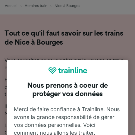
Accueil
Horaires train
Nice à Bourges
Tout ce qu'il faut savoir sur les trains
de Nice à Bourges
Vous souhaitez en savoir plus sur le voyage en train
entre Nice et Bourges ? Ne cherchez pas plus loin.
En moyenne, le trajet en train entre Nice et Bourges
Nous prenons à coeur de
dure 12 heures 30 minutes. Chaque jour, environ 12
protéger vos données
trains trains circulent sur cette ligne.
Il y aura 1 correspondance lors de votre trajet entre
Merci de faire confiance à Trainline. Nous
Nice et Bourges, car il n'y a pas de train direct.
avons la grande responsabilité de gérer
vos données personnelles. Voici
Les trains de cette ligne sont exploités par TGV,
OUIGO et SNCF.
comment nous allons les traiter.