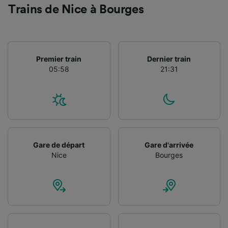
Utiliser des données de géolocalisation
Trains de Nice à Bourges
précises. Analyser activement les
caractéristiques de l’appareil pour
l’identification. Stocker et/ou accéder à des
informations sur un appareil. Publicités et
contenu personnalisés, mesure de
Premier train
Dernier train
performance des publicités et du contenu,
05:58
21:31
études d’audience et développement de
services.
Liste de nos partenaires (fournisseurs)
Gare de départ
Gare d'arrivée
Nice
Bourges