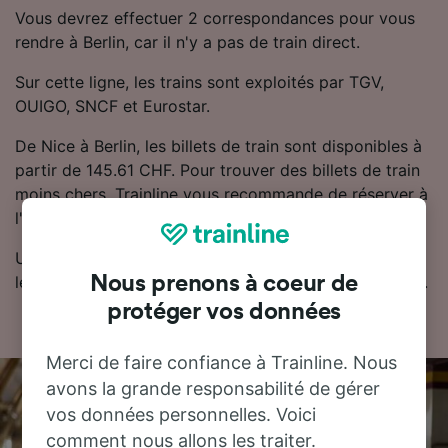
Vous devrez effectuer 2 correspondances pour vous
rendre à Berlin, car il n'y a pas de train direct.
Sur cette ligne, les trains sont exploités par TGV,
OUIGO, SNCF et Eurostar.
De Nice à Berlin, les billets de train sont disponibles à
partir de 145.61 CHF. Pour trouver des billets de train
moins chers, Trainline vous recommande de réserver à
l'avance.
Utilisez notre planificateur de voyage pour comparer
les prix des billets et trouver les tarifs les moins chers.
Nous prenons à coeur de
protéger vos données
Merci de faire confiance à Trainline. Nous
avons la grande responsabilité de gérer
vos données personnelles. Voici
comment nous allons les traiter.