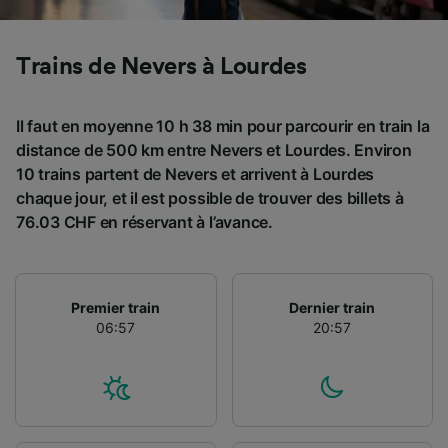
Utiliser des données de géolocalisation
précises. Analyser activement les
caractéristiques de l’appareil pour
Trains de Nevers à Lourdes
l’identification. Stocker et/ou accéder à des
informations sur un appareil. Publicités et
contenu personnalisés, mesure de
Il faut en moyenne 10 h 38 min pour parcourir en train la
performance des publicités et du contenu,
distance de 500 km entre Nevers et Lourdes. Environ
études d’audience et développement de
10 trains partent de Nevers et arrivent à Lourdes
services.
chaque jour, et il est possible de trouver des billets à
Liste de nos partenaires (fournisseurs)
76.03 CHF en réservant à l’avance.
Premier train
Dernier train
06:57
20:57