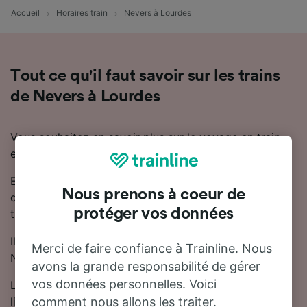
Accueil
Horaires train
Nevers à Lourdes
Tout ce qu'il faut savoir sur les trains
de Nevers à Lourdes
Vous souhaitez en savoir plus sur le voyage en train
entre Nevers et Lourdes ? Ne cherchez pas plus loin.
En moyenne, le trajet en train entre Nevers et Lourdes
Nous prenons à coeur de
dure 10 heures 38 minutes. Chaque jour, environ 10
protéger vos données
trains trains circulent sur cette ligne.
Il y aura 1 correspondance lors de votre trajet entre
Merci de faire confiance à Trainline. Nous
Nevers et Lourdes, car il n'y a pas de train direct.
avons la grande responsabilité de gérer
vos données personnelles. Voici
Les trains TGV, OUIGO et SNCF circulent sur cette
ligne.
comment nous allons les traiter.