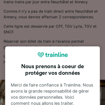
trains trains par jour entre Neuchâtel et Annecy.
Comme il n'y a pas de train direct entre Neuchâtel et
Annecy, vous devrez effectuer 2 correspondances.
Cette ligne est desservie par CFF, TGV Lyria, TGV et
SNCF.
Réserver son billet de train à l'avance permet
généralement de trouver des prix plus bas.
Utilisez notre planificateur de voyage pour obtenir les
meilleurs prix sur vos billets.
Nous prenons à coeur de
protéger vos données
Merci de faire confiance à Trainline. Nous
avons la grande responsabilité de gérer
vos données personnelles. Voici
comment nous allons les traiter.