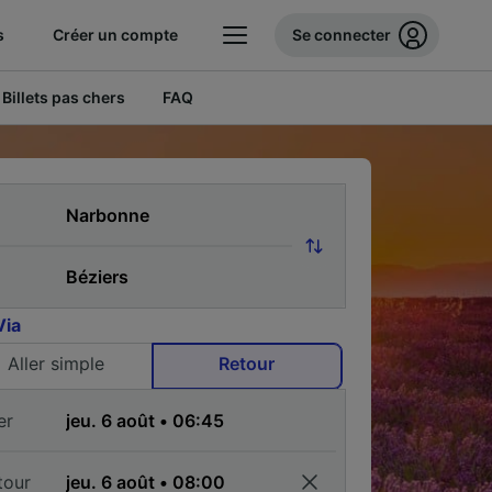
s
Créer un compte
Se connecter
Billets pas chers
FAQ
Via
Aller simple
Retour
er
tour