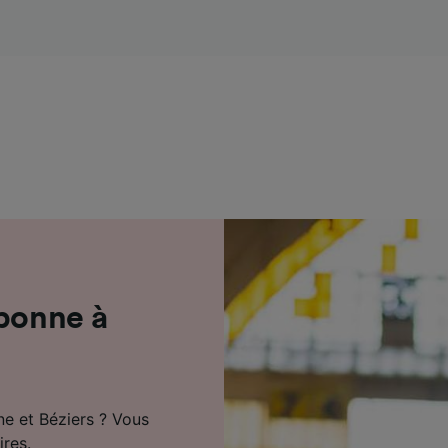
de performance des publicités et du contenu, études d’aud
pement de services.
e nos partenaires (fournisseurs)
rbonne à
ne et Béziers ? Vous
ires.