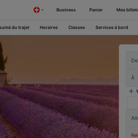
Business
Panier
Mes billet
sumé du trajet
Horaires
Classes
Services à bord
De
À
All
Re