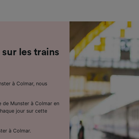
de performance des publicités et du contenu, études d’aud
pement de services.
e nos partenaires (fournisseurs)
sur les trains
nster à Colmar, nous
re de Munster à Colmar en
chaque jour sur cette
ter à Colmar.