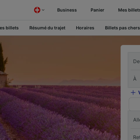
Business
Panier
Mes billet
s billets
Résumé du trajet
Horaires
Billets pas chers
De
À
All
Re