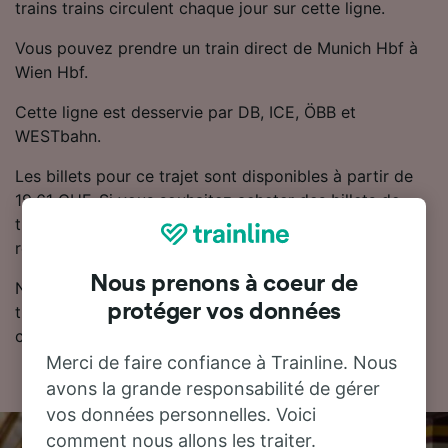
trains trains circulent chaque jour sur cette ligne.
Vous pouvez prendre un train direct de Munich Hbf à
Wien Hbf.
Cette ligne est desservie par DB, ICE, ÖBB et
WESTbahn.
Les billets pour ce trajet sont disponibles à partir de
19.61 CHF. Si vous souhaitez acheter des billets de
train moins chers, Trainline vous recommande de
réserver à l'avance.
Nous prenons à coeur de
Notre planificateur de voyage est l'endroit idéal pour
protéger vos données
trouver les horaires, les billets et les tarifs les moins
chers.
Merci de faire confiance à Trainline. Nous
avons la grande responsabilité de gérer
vos données personnelles. Voici
comment nous allons les traiter.