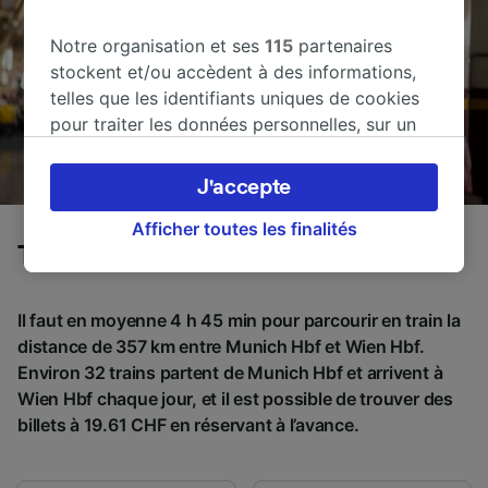
Notre organisation et ses
115
partenaires
stockent et/ou accèdent à des informations,
telles que les identifiants uniques de cookies
pour traiter les données personnelles, sur un
appareil. Vous pouvez accepter ou gérer vos
préférences, notamment en exerçant votre
J'accepte
droit d’opposition à l’intérêt légitime, en
cliquant ci-dessous ou à tout moment sur la
Afficher toutes les finalités
Trains de Munich Hbf à Wien Hbf
page de la politique de confidentialité. Ces
préférences seront signalées à nos partenaires
et n’affecteront pas les données de navigation.
Il faut en moyenne 4 h 45 min pour parcourir en train la
Vos données ne seront pas utilisées à des fins
distance de 357 km entre Munich Hbf et Wien Hbf.
de traçage si vous nous avez demandé de ne
Environ 32 trains partent de Munich Hbf et arrivent à
pas vous tracer.
Wien Hbf chaque jour, et il est possible de trouver des
billets à 19.61 CHF en réservant à l’avance.
Nos équipes ainsi que nos partenaires
externes, traitent des données selon les
finalités suivantes :