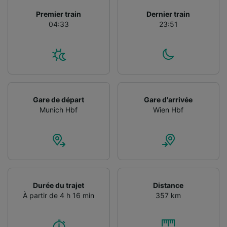
Utiliser des données de géolocalisation
Premier train
Dernier train
précises. Analyser activement les
04:33
23:51
caractéristiques de l’appareil pour
l’identification. Stocker et/ou accéder à des
informations sur un appareil. Publicités et
contenu personnalisés, mesure de
performance des publicités et du contenu,
études d’audience et développement de
services.
Gare de départ
Gare d'arrivée
Liste de nos partenaires (fournisseurs)
Munich Hbf
Wien Hbf
Durée du trajet
Distance
À partir de 4 h 16 min
357 km