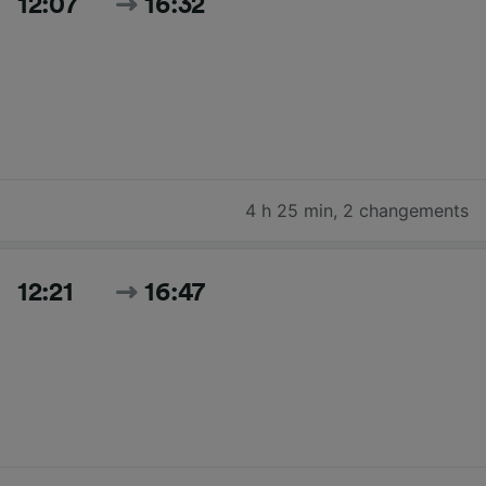
12:07
16:32
4 h 25 min
,
2 changements
12:21
16:47