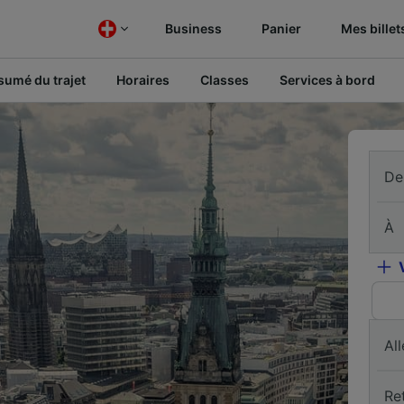
Business
Panier
Mes billet
sumé du trajet
Horaires
Classes
Services à bord
De
À
All
Re