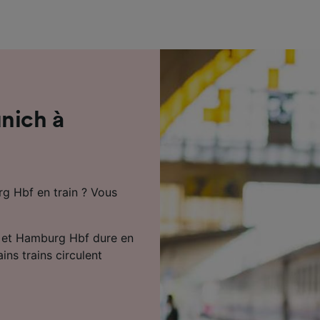
de performance des publicités et du contenu, études d’aud
pement de services.
e nos partenaires (fournisseurs)
nich à
g Hbf en train ? Vous
ch et Hamburg Hbf dure en
ns trains circulent