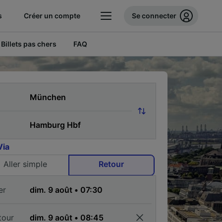
s
Créer un compte
Se connecter
Billets pas chers
FAQ
Via
Aller simple
Retour
er
tour