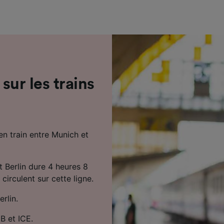
de performance des publicités et du contenu, études d’aud
pement de services.
e nos partenaires (fournisseurs)
 sur les trains
en train entre Munich et
t Berlin dure 4 heures 8
circulent sur cette ligne.
erlin.
B et ICE.