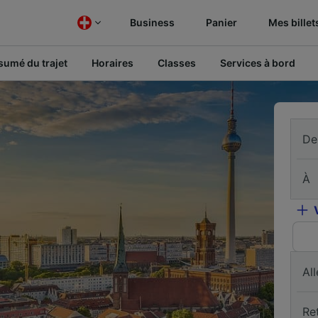
Business
Panier
Mes billet
sumé du trajet
Horaires
Classes
Services à bord
De
À
All
Re