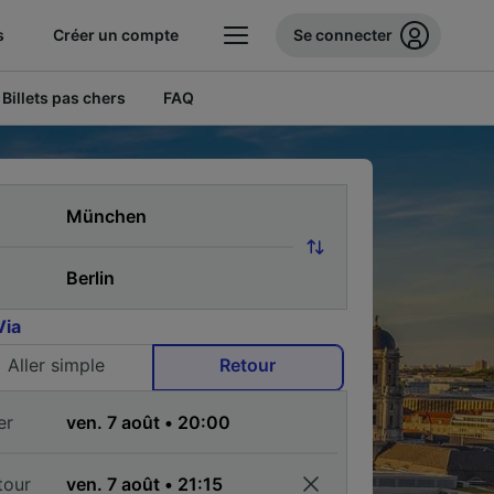
s
Créer un compte
Se connecter
Billets pas chers
FAQ
Via
Aller simple
Retour
er
tour