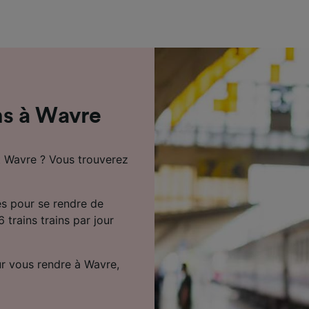
de performance des publicités et du contenu, études d’aud
pement de services.
e nos partenaires (fournisseurs)
ns à Wavre
t Wavre ? Vous trouverez
es pour se rendre de
 trains trains par jour
r vous rendre à Wavre,