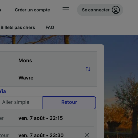
s
Créer un compte
Se connecter
Billets pas chers
FAQ
Via
Aller simple
Retour
er
tour