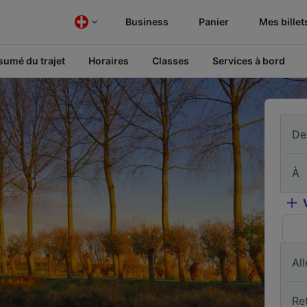
Business
Panier
Mes billet
sumé du trajet
Horaires
Classes
Services à bord
De
À
All
Re