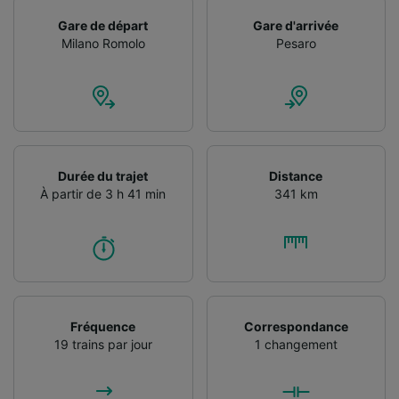
Utiliser des données de géolocalisation
Gare de départ
Gare d'arrivée
précises. Analyser activement les
Milano Romolo
Pesaro
caractéristiques de l’appareil pour
l’identification. Stocker et/ou accéder à des
informations sur un appareil. Publicités et
contenu personnalisés, mesure de
performance des publicités et du contenu,
études d’audience et développement de
services.
Durée du trajet
Distance
Liste de nos partenaires (fournisseurs)
À partir de 3 h 41 min
341 km
Fréquence
Correspondance
19 trains par jour
1 changement