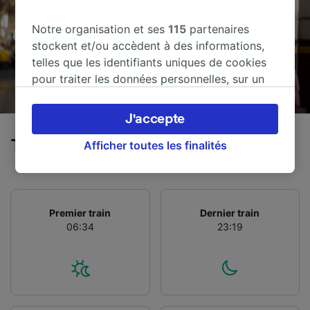
Notre organisation et ses
115
partenaires
stockent et/ou accèdent à des informations,
telles que les identifiants uniques de cookies
pour traiter les données personnelles, sur un
appareil. Vous pouvez accepter ou gérer vos
préférences, notamment en exerçant votre
J'accepte
droit d’opposition à l’intérêt légitime, en
Trains de Milano Romolo à Pesaro
cliquant ci-dessous ou à tout moment sur la
Afficher toutes les finalités
page de la politique de confidentialité. Ces
préférences seront signalées à nos partenaires
et n’affecteront pas les données de navigation.
Vos données ne seront pas utilisées à des fins
Premier train
Dernier train
06:34
23:19
de traçage si vous nous avez demandé de ne
pas vous tracer.
Nos équipes ainsi que nos partenaires
externes, traitent des données selon les
finalités suivantes :