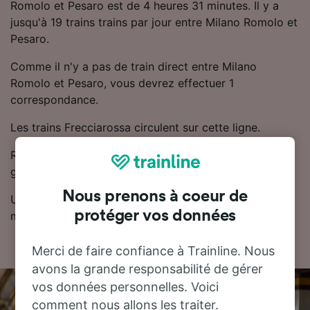
Romolo et Pesaro est de 4 heures 31 minutes. Il y a
jusqu'à 19 trains trains par jour entre Milano Romolo et
Pesaro.
Comme il n'y a pas de train direct entre Milano
Romolo et Pesaro, vous devrez effectuer 1
correspondance.
Les trains Frecciarossa circulent sur cette ligne.
Réserver son billet de train à l'avance permet
généralement de trouver des prix plus bas.
Nous prenons à coeur de
Utilisez notre planificateur de voyage pour obtenir les
protéger vos données
meilleurs prix sur vos billets.
Merci de faire confiance à Trainline. Nous
avons la grande responsabilité de gérer
vos données personnelles. Voici
comment nous allons les traiter.