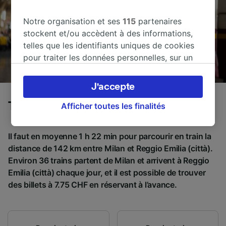
Notre organisation et ses
115
partenaires
stockent et/ou accèdent à des informations,
telles que les identifiants uniques de cookies
pour traiter les données personnelles, sur un
appareil. Vous pouvez accepter ou gérer vos
préférences, notamment en exerçant votre
J'accepte
droit d’opposition à l’intérêt légitime, en
Trains de Milan à Reggio Emilia (città)
cliquant ci-dessous ou à tout moment sur la
Afficher toutes les finalités
page de la politique de confidentialité. Ces
préférences seront signalées à nos partenaires
Il faut en moyenne 1 h 22 min pour parcourir en train la
et n’affecteront pas les données de navigation.
distance de 142 km entre Milan et Reggio Emilia (città).
Vos données ne seront pas utilisées à des fins
Environ 36 trains partent de Milan et arrivent à Reggio
de traçage si vous nous avez demandé de ne
Emilia (città) chaque jour, et il est possible de trouver
pas vous tracer.
des billets à 7.75 CHF en réservant à l’avance.
Nos équipes ainsi que nos partenaires
externes, traitent des données selon les
finalités suivantes :