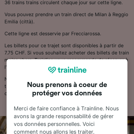
36 trains trains circulent chaque jour sur cette ligne.
Vous pouvez prendre un train direct de Milan à Reggio
Emilia (città).
Cette ligne est desservie par Frecciarossa.
Les billets pour ce trajet sont disponibles à partir de
7.75 CHF. Si vous souhaitez acheter des billets de train
moins chers, Trainline vous recommande de réserver à
l'avance.
Notre planificateur de voyage est l'endroit idéal pour
Nous prenons à coeur de
trouver les horaires, les billets et les tarifs les moins
protéger vos données
chers.
Merci de faire confiance à Trainline. Nous
avons la grande responsabilité de gérer
vos données personnelles. Voici
comment nous allons les traiter.