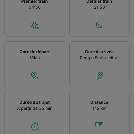
Premier train
Dernier train
Utiliser des données de géolocalisation
04:50
21:50
précises. Analyser activement les
caractéristiques de l’appareil pour
l’identification. Stocker et/ou accéder à des
informations sur un appareil. Publicités et
contenu personnalisés, mesure de
performance des publicités et du contenu,
études d’audience et développement de
Gare de départ
Gare d'arrivée
services.
Milan
Reggio Emilia (città)
Liste de nos partenaires (fournisseurs)
Durée du trajet
Distance
À partir de 35 min
142 km