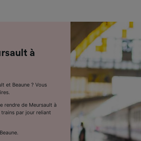
de performance des publicités et du contenu, études d’aud
pement de services.
e nos partenaires (fournisseurs)
rsault à
ult et Beaune ? Vous
ires.
se rendre de Meursault à
trains par jour reliant
 Beaune.