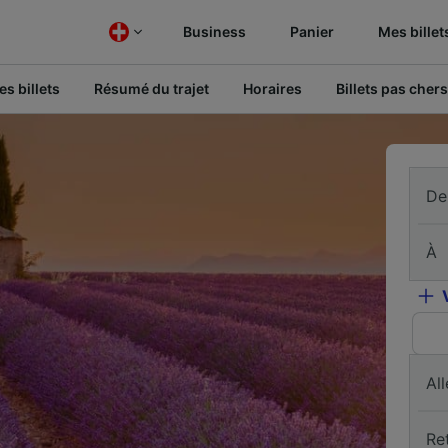
Business
Panier
Mes billet
s billets
Résumé du trajet
Horaires
Billets pas chers
De
À
All
Re