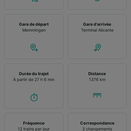
Utiliser des données de géolocalisation
précises. Analyser activement les
caractéristiques de l’appareil pour
l’identification. Stocker et/ou accéder à des
Gare de départ
Gare d'arrivée
informations sur un appareil. Publicités et
Memmingen
Terminal Alicante
contenu personnalisés, mesure de
performance des publicités et du contenu,
études d’audience et développement de
services.
Liste de nos partenaires (fournisseurs)
Durée du trajet
Distance
À partir de 27 h 6 min
1376 km
Fréquence
Correspondance
12 trains par jour
3 changements