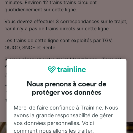
minutes. Environ 12 trains trains circulent
quotidiennement sur cette ligne.
Vous devrez effectuer 3 correspondances sur le trajet,
car il n'y a pas de trains directs sur cette ligne.
Les trains de cette ligne sont exploités par TGV,
OUIGO, SNCF et Renfe.
Si vous réservez votre trajet Memmingen - Terminal
Alicante à l'avance, les billets de train sont
généralement moins chers.
Nous prenons à coeur de
Essayez notre planificateur de voyage pour trouver
protéger vos données
l'horaire, le billet et le prix qui vous conviennent le
mieux.
Merci de faire confiance à Trainline. Nous
avons la grande responsabilité de gérer
vos données personnelles. Voici
comment nous allons les traiter.