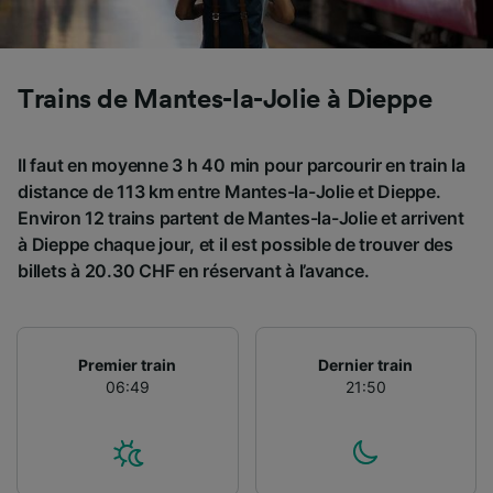
Utiliser des données de géolocalisation
précises. Analyser activement les
caractéristiques de l’appareil pour
l’identification. Stocker et/ou accéder à des
Trains de Mantes-la-Jolie à Dieppe
informations sur un appareil. Publicités et
contenu personnalisés, mesure de
performance des publicités et du contenu,
Il faut en moyenne 3 h 40 min pour parcourir en train la
études d’audience et développement de
distance de 113 km entre Mantes-la-Jolie et Dieppe.
services.
Environ 12 trains partent de Mantes-la-Jolie et arrivent
Liste de nos partenaires (fournisseurs)
à Dieppe chaque jour, et il est possible de trouver des
billets à 20.30 CHF en réservant à l’avance.
Premier train
Dernier train
06:49
21:50