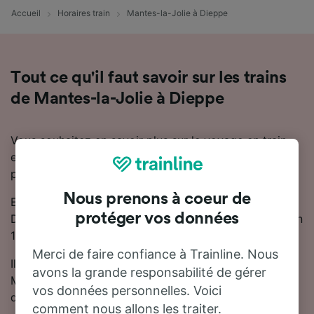
Accueil
Horaires train
Mantes-la-Jolie à Dieppe
Tout ce qu'il faut savoir sur les trains
de Mantes-la-Jolie à Dieppe
Vous souhaitez en savoir plus sur le voyage en train
entre Mantes-la-Jolie et Dieppe ? Ne cherchez pas
plus loin.
Nous prenons à coeur de
En moyenne, le trajet en train entre Mantes-la-Jolie et
protéger vos données
Dieppe dure 3 heures 40 minutes. Chaque jour, environ
12 trains trains circulent sur cette ligne.
Merci de faire confiance à Trainline. Nous
Il y aura 1 correspondance lors de votre trajet entre
avons la grande responsabilité de gérer
Mantes-la-Jolie et Dieppe, car il n'y a pas de train
vos données personnelles. Voici
direct.
comment nous allons les traiter.