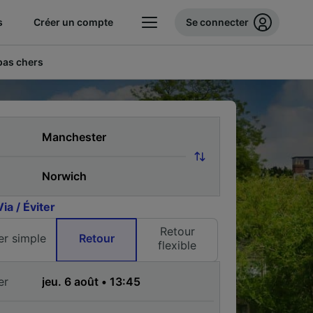
s
Créer un compte
Se connecter
 pas chers
Via / Éviter
Retour
ler simple
Retour
flexible
er