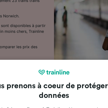
ement 23 trains trains
rs Norwich.
 sont disponibles à partir
in moins chers, Trainline
comparer les prix des
s prenons à coeur de protéger
données
opos des trajets en train de Ma