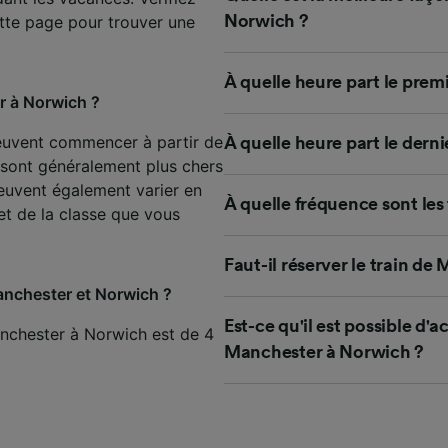
de performance des publicités et du contenu, études d’aud
tte page pour trouver une
Norwich ?
pement de services.
e nos partenaires (fournisseurs)
À quelle heure part le prem
r à Norwich ?
peuvent commencer à partir de
À quelle heure part le dern
 sont généralement plus chers
peuvent également varier en
À quelle fréquence sont les
 et de la classe que vous
Faut-il réserver le train d
 Manchester et Norwich ?
Est-ce qu'il est possible d'a
anchester à Norwich est de 4
Manchester à Norwich ?