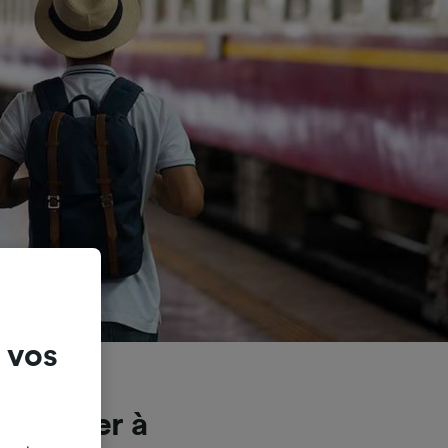
 vos
nchester à