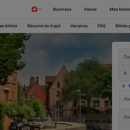
Business
Panier
Mes billet
s billets
Résumé du trajet
Horaires
FAQ
Billets
De
À
Al
All