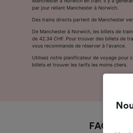
Manchester à Norwich en train. Il y a général
par jour reliant Manchester à Norwich.
Des trains directs partent de Manchester ve
De Manchester à Norwich, les billets de train
de 42.34 CHF. Pour trouver des billets de tra
vous recommande de réserver à l'avance.
Utilisez notre planificateur de voyage pour 
billets et trouver les tarifs les moins chers.
Nou
FAQs à pr