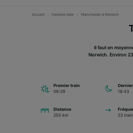
Accueil
Horaires train
Manchester à Norwich
Il faut en moyenn
Norwich. Environ 23 
Premier train
Dernier
06:39
18:43
Distance
Fréque
255 km
23 train