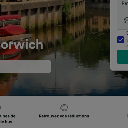
Re
Norwich
aines de
Retrouvez vos réductions
de bus