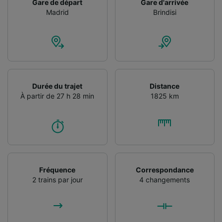
Gare de départ
Gare d'arrivée
Utiliser des données de géolocalisation
Madrid
Brindisi
précises. Analyser activement les
caractéristiques de l’appareil pour
l’identification. Stocker et/ou accéder à des
informations sur un appareil. Publicités et
contenu personnalisés, mesure de
performance des publicités et du contenu,
études d’audience et développement de
Durée du trajet
Distance
services.
À partir de 27 h 28 min
1825 km
Liste de nos partenaires (fournisseurs)
Fréquence
Correspondance
2 trains par jour
4 changements