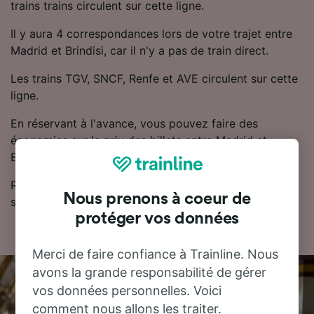
trains trains circulent sur cette ligne.
Il y aura 4 correspondances lors de votre trajet entre
Madrid et Brindisi, car il n'y a pas de train direct.
Les trains TGV, SNCF, Renfe et AVE circulent sur cette
ligne.
En réservant à l'avance, vous pouvez faire des
économies sur le prix des billets entre Madrid et
Brindisi.
Retrouvez les horaires et les billets de train pas chers
Nous prenons à coeur de
sur notre planificateur de voyage.
protéger vos données
Merci de faire confiance à Trainline. Nous
avons la grande responsabilité de gérer
vos données personnelles. Voici
comment nous allons les traiter.