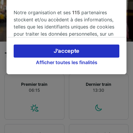
Notre organisation et ses
115
partenaires
stockent et/ou accèdent à des informations,
telles que les identifiants uniques de cookies
pour traiter les données personnelles, sur un
appareil. Vous pouvez accepter ou gérer vos
préférences, notamment en exerçant votre
J'accepte
Trains de Madrid à Brindisi
droit d’opposition à l’intérêt légitime, en
cliquant ci-dessous ou à tout moment sur la
Afficher toutes les finalités
page de la politique de confidentialité. Ces
préférences seront signalées à nos partenaires
et n’affecteront pas les données de navigation.
Premier train
Dernier train
06:15
13:30
Vos données ne seront pas utilisées à des fins
de traçage si vous nous avez demandé de ne
pas vous tracer.
Nos équipes ainsi que nos partenaires
externes, traitent des données selon les
finalités suivantes :