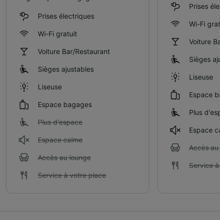
Prises él
Prises électriques
Wi-Fi grat
Wi-Fi gratuit
Voiture B
Voiture Bar/Restaurant
Sièges aj
Sièges ajustables
Liseuse
Liseuse
Espace b
Espace bagages
Plus d'es
Plus d'espace
Espace c
Espace calme
Accès au
Accès au lounge
Service à
Service à votre place