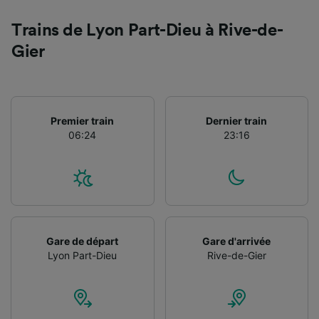
Utiliser des données de géolocalisation
précises. Analyser activement les
Trains de Lyon Part-Dieu à Rive-de-
caractéristiques de l’appareil pour
Gier
l’identification. Stocker et/ou accéder à des
informations sur un appareil. Publicités et
contenu personnalisés, mesure de
performance des publicités et du contenu,
études d’audience et développement de
Premier train
Dernier train
services.
06:24
23:16
Liste de nos partenaires (fournisseurs)
Gare de départ
Gare d'arrivée
Lyon Part-Dieu
Rive-de-Gier