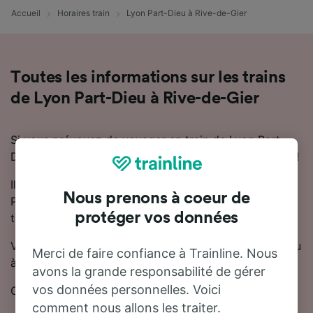
Accueil
Horaires train
Lyon Part-Dieu à Rive-de-Gier
Toutes les informations sur les trains
de Lyon Part-Dieu à Rive-de-Gier
Si vous prévoyez de voyager en train de Lyon Part-
Dieu à Rive-de-Gier, nous sommes là pour vous aider !
Il faut en moyenne 34 minutes pour se rendre de Lyon
Nous prenons à coeur de
Part-Dieu à Rive-de-Gier en train. En moyenne, 32
protéger vos données
trains trains circulent chaque jour sur cette ligne.
Vous pouvez prendre un train direct de Lyon Part-Dieu
Merci de faire confiance à Trainline. Nous
à Rive-de-Gier.
avons la grande responsabilité de gérer
vos données personnelles. Voici
Cette ligne est desservie par TGV et SNCF.
comment nous allons les traiter.