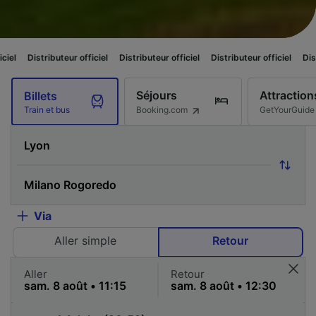
buteur officiel
Distributeur officiel
Distributeur officiel
Distributeur off
Séjours
Attraction
Billets
Booking.com
GetYourGuide
Train et bus
Via
Aller simple
Retour
Aller
Retour