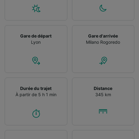
informations sur un appareil. Publicités et
contenu personnalisés, mesure de
performance des publicités et du contenu,
études d’audience et développement de
services.
Gare de départ
Gare d'arrivée
Liste de nos partenaires (fournisseurs)
Lyon
Milano Rogoredo
Durée du trajet
Distance
À partir de 5 h 1 min
345 km