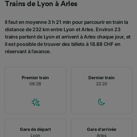
Trains de Lyon à Arles
Utiliser des données de géolocalisation
précises. Analyser activement les
caractéristiques de l’appareil pour
Il faut en moyenne 3 h 21 min pour parcourir en train la
l’identification. Stocker et/ou accéder à des
distance de 232 km entre Lyon et Arles. Environ 23
informations sur un appareil. Publicités et
contenu personnalisés, mesure de
trains partent de Lyon et arrivent à Arles chaque jour, et
performance des publicités et du contenu,
il est possible de trouver des billets à 18.88 CHF en
études d’audience et développement de
réservant à l’avance.
services.
Liste de nos partenaires (fournisseurs)
Premier train
Dernier train
06:28
22:20
Gare de départ
Gare d'arrivée
Lyon
Arles