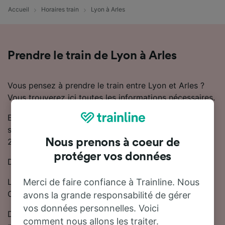
Accueil
Horaires train
Lyon à Arles
Prendre le train de Lyon à Arles
Vous pensez à prendre le train entre Lyon et Arles ?
Vous trouverez ici toutes les informations nécessaires.
En général, il faut compter 3 heures 21 minutes pour
se rendre de Lyon à Arles en train. Il y a généralement
23 trains trains par jour reliant Lyon à Arles.
Nous prenons à coeur de
protéger vos données
Des trains directs partent de Lyon vers Arles.
Les trains de cette ligne sont exploités par TGV,
Merci de faire confiance à Trainline. Nous
OUIGO et SNCF.
avons la grande responsabilité de gérer
vos données personnelles. Voici
De Lyon à Arles, les billets de train sont disponibles à
comment nous allons les traiter.