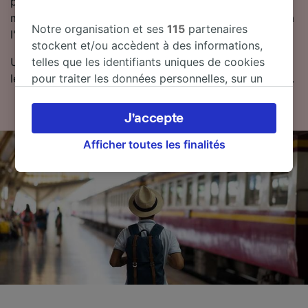
partir de 18.88 CHF. Pour trouver des billets de train
moins chers, Trainline vous recommande de réserver à
Notre organisation et ses
115
partenaires
l'avance.
stockent et/ou accèdent à des informations,
Utilisez notre planificateur de voyage pour comparer
telles que les identifiants uniques de cookies
les prix des billets et trouver les tarifs les moins chers.
pour traiter les données personnelles, sur un
appareil. Vous pouvez accepter ou gérer vos
préférences, notamment en exerçant votre
J'accepte
droit d’opposition à l’intérêt légitime, en
cliquant ci-dessous ou à tout moment sur la
Afficher toutes les finalités
page de la politique de confidentialité. Ces
préférences seront signalées à nos partenaires
et n’affecteront pas les données de navigation.
Vos données ne seront pas utilisées à des fins
de traçage si vous nous avez demandé de ne
pas vous tracer.
Nos équipes ainsi que nos partenaires
externes, traitent des données selon les
finalités suivantes :