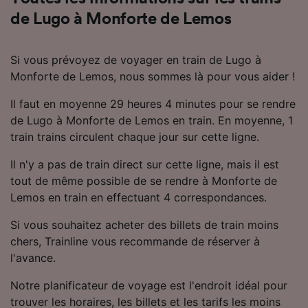
finalités suivantes :
de Lugo à Monforte de Lemos
Utiliser des données de géolocalisation
précises. Analyser activement les
caractéristiques de l’appareil pour
Si vous prévoyez de voyager en train de Lugo à
l’identification. Stocker et/ou accéder à des
Monforte de Lemos, nous sommes là pour vous aider !
informations sur un appareil. Publicités et
contenu personnalisés, mesure de
Il faut en moyenne 29 heures 4 minutes pour se rendre
performance des publicités et du contenu,
de Lugo à Monforte de Lemos en train. En moyenne, 1
études d’audience et développement de
services.
train trains circulent chaque jour sur cette ligne.
Liste de nos partenaires (fournisseurs)
Il n'y a pas de train direct sur cette ligne, mais il est
tout de même possible de se rendre à Monforte de
Lemos en train en effectuant 4 correspondances.
Si vous souhaitez acheter des billets de train moins
chers, Trainline vous recommande de réserver à
l'avance.
Notre planificateur de voyage est l'endroit idéal pour
trouver les horaires, les billets et les tarifs les moins