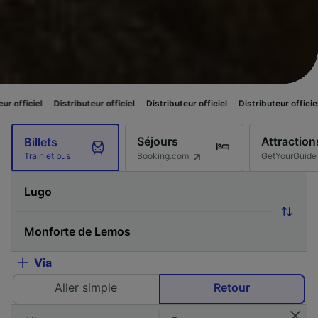
Distributeur officiel
Distributeur officiel
Distributeur officiel
Distribu
Séjours
Attraction
Billets
Booking.com
GetYourGuide
Train et bus
Via
Aller simple
Retour