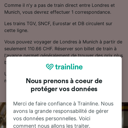
Comme il n'y a pas de train direct entre Londres et
Munich, vous devrez effectuer 1 correspondance.
Les trains TGV, SNCF, Eurostar et DB circulent sur
cette ligne.
Vous pouvez voyager de Londres à Munich à partir de
seulement 110.66 CHF. Réserver son billet de train à
l'avance permet généralement de trouver des prix plus
bas.
Utilisez notre planificateur de voyage pour obtenir les
meilleurs prix sur vos billets.
Nous prenons à coeur de
protéger vos données
Merci de faire confiance à Trainline. Nous
avons la grande responsabilité de gérer
vos données personnelles. Voici
comment nous allons les traiter.