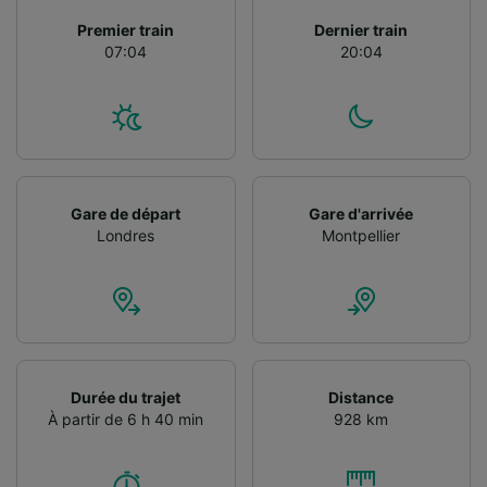
Utiliser des données de géolocalisation
Premier train
Dernier train
précises. Analyser activement les
07:04
20:04
caractéristiques de l’appareil pour
l’identification. Stocker et/ou accéder à des
informations sur un appareil. Publicités et
contenu personnalisés, mesure de
performance des publicités et du contenu,
études d’audience et développement de
services.
Gare de départ
Gare d'arrivée
Liste de nos partenaires (fournisseurs)
Londres
Montpellier
Durée du trajet
Distance
À partir de 6 h 40 min
928 km