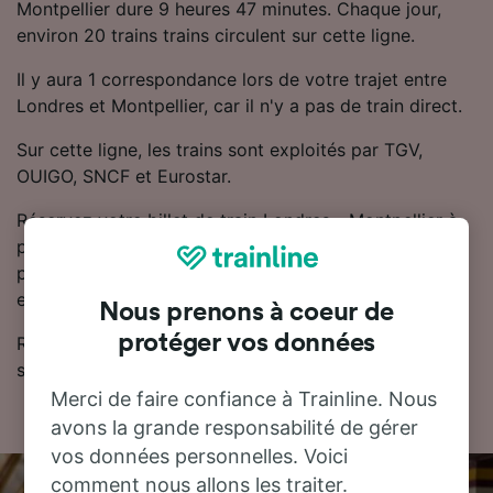
Montpellier dure 9 heures 47 minutes. Chaque jour,
environ 20 trains trains circulent sur cette ligne.
Il y aura 1 correspondance lors de votre trajet entre
Londres et Montpellier, car il n'y a pas de train direct.
Sur cette ligne, les trains sont exploités par TGV,
OUIGO, SNCF et Eurostar.
Réservez votre billet de train Londres - Montpellier à
partir de 182.47 CHF. En réservant à l'avance, vous
pouvez faire des économies sur le prix des billets
entre Londres et Montpellier.
Nous prenons à coeur de
protéger vos données
Retrouvez les horaires et les billets de train pas chers
sur notre planificateur de voyage.
Merci de faire confiance à Trainline. Nous
avons la grande responsabilité de gérer
vos données personnelles. Voici
comment nous allons les traiter.