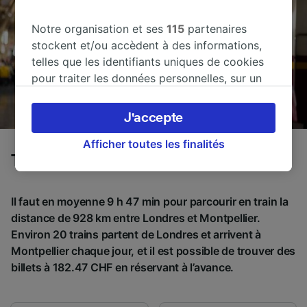
Notre organisation et ses
115
partenaires
stockent et/ou accèdent à des informations,
telles que les identifiants uniques de cookies
pour traiter les données personnelles, sur un
appareil. Vous pouvez accepter ou gérer vos
préférences, notamment en exerçant votre
J'accepte
droit d’opposition à l’intérêt légitime, en
cliquant ci-dessous ou à tout moment sur la
Afficher toutes les finalités
Trains de Londres à Montpellier
page de la politique de confidentialité. Ces
préférences seront signalées à nos partenaires
et n’affecteront pas les données de navigation.
Il faut en moyenne 9 h 47 min pour parcourir en train la
Vos données ne seront pas utilisées à des fins
distance de 928 km entre Londres et Montpellier.
de traçage si vous nous avez demandé de ne
Environ 20 trains partent de Londres et arrivent à
pas vous tracer.
Montpellier chaque jour, et il est possible de trouver des
billets à 182.47 CHF en réservant à l’avance.
Nos équipes ainsi que nos partenaires
externes, traitent des données selon les
finalités suivantes :