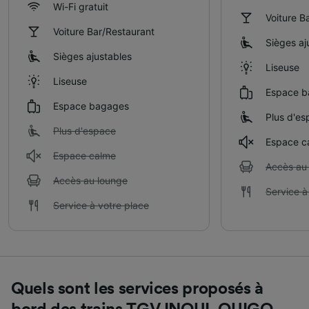
Wi-Fi gratuit
Voiture B
Voiture Bar/Restaurant
Sièges aj
Sièges ajustables
Liseuse
Liseuse
Espace b
Espace bagages
Plus d'es
Plus d'espace
Espace c
Espace calme
Accès au
Accès au lounge
Service à
Service à votre place
Quels sont les services proposés à