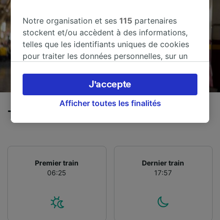
Notre organisation et ses
115
partenaires
stockent et/ou accèdent à des informations,
telles que les identifiants uniques de cookies
pour traiter les données personnelles, sur un
appareil. Vous pouvez accepter ou gérer vos
préférences, notamment en exerçant votre
J'accepte
droit d’opposition à l’intérêt légitime, en
cliquant ci-dessous ou à tout moment sur la
Afficher toutes les finalités
Trains de Logroño à Milan
page de la politique de confidentialité. Ces
préférences seront signalées à nos partenaires
et n’affecteront pas les données de navigation.
Vos données ne seront pas utilisées à des fins
de traçage si vous nous avez demandé de ne
Premier train
Dernier train
06:25
17:57
pas vous tracer.
Nos équipes ainsi que nos partenaires
externes, traitent des données selon les
finalités suivantes :