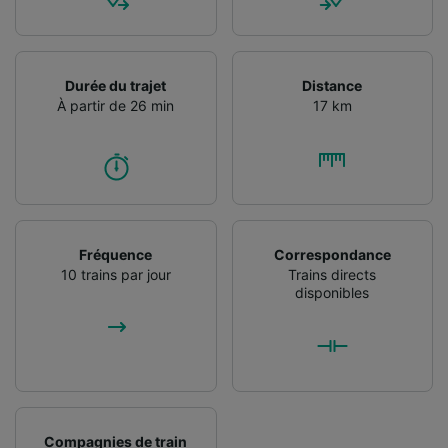
Utiliser des données de géolocalisation
précises. Analyser activement les
caractéristiques de l’appareil pour
l’identification. Stocker et/ou accéder à des
Durée du trajet
Distance
informations sur un appareil. Publicités et
À partir de 26 min
17 km
contenu personnalisés, mesure de
performance des publicités et du contenu,
études d’audience et développement de
services.
Liste de nos partenaires (fournisseurs)
Fréquence
Correspondance
10 trains par jour
Trains directs
disponibles
Compagnies de train