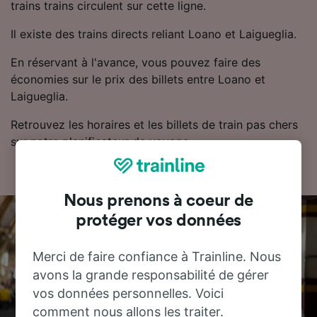
trains trains circulent sur cette ligne.
Il existe des trains directs reliant Loano et Laigueglia.
En réservant à l'avance, vous pouvez faire des
économies sur le prix des billets entre Loano et
Laigueglia.
Retrouvez les horaires et les billets de train pas chers
sur notre planificateur de voyage.
Nous prenons à coeur de
protéger vos données
Merci de faire confiance à Trainline. Nous
avons la grande responsabilité de gérer
vos données personnelles. Voici
comment nous allons les traiter.