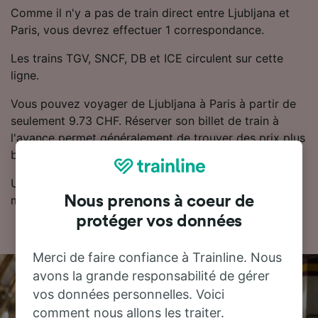
Comme il n'y a pas de train direct entre Ljubljana et
Paris, vous devrez effectuer 1 correspondance.
Les trains TGV, SNCF, DB et ICE circulent sur cette
ligne.
Vous pouvez voyager de Ljubljana à Paris à partir de
seulement 9.73 CHF. Réserver son billet de train à
l'avance permet généralement de trouver des prix plus
bas.
Utilisez notre planificateur de voyage pour obtenir les
meilleurs prix sur vos billets.
Nous prenons à coeur de
protéger vos données
Merci de faire confiance à Trainline. Nous
avons la grande responsabilité de gérer
vos données personnelles. Voici
comment nous allons les traiter.