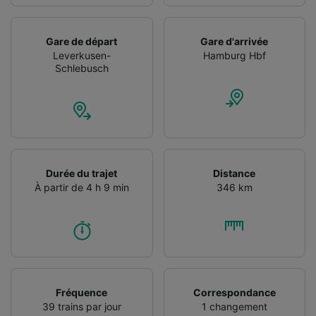
Utiliser des données de géolocalisation
précises. Analyser activement les
caractéristiques de l’appareil pour
Gare de départ
Gare d'arrivée
l’identification. Stocker et/ou accéder à des
Leverkusen-
Hamburg Hbf
informations sur un appareil. Publicités et
Schlebusch
contenu personnalisés, mesure de
performance des publicités et du contenu,
études d’audience et développement de
services.
Liste de nos partenaires (fournisseurs)
Durée du trajet
Distance
À partir de 4 h 9 min
346 km
Fréquence
Correspondance
39 trains par jour
1 changement