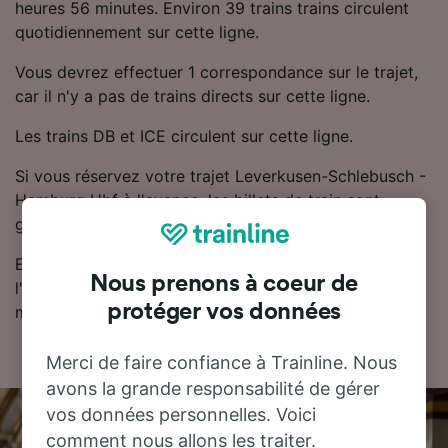
heures 56 minutes. Environ 39 trains trains circulent
quotidiennement sur cette ligne.
Vous devrez effectuer 1 correspondance sur le trajet,
car il n'y a pas de trains directs sur cette ligne.
Les trains DB et ICE circulent sur cette ligne.
Si vous réservez votre trajet Leverkusen-Schlebusch -
Hamburg Hbf à l'avance, les billets de train sont
généralement moins chers.
Essayez notre planificateur de voyage pour trouver
Nous prenons à coeur de
l'horaire, le billet et le prix qui vous conviennent le
protéger vos données
mieux.
Merci de faire confiance à Trainline. Nous
avons la grande responsabilité de gérer
vos données personnelles. Voici
comment nous allons les traiter.