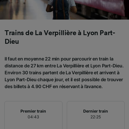
Utiliser des données de géolocalisation
précises. Analyser activement les
caractéristiques de l’appareil pour
l’identification. Stocker et/ou accéder à des
informations sur un appareil. Publicités et
Trains de La Verpillière à Lyon Part-
contenu personnalisés, mesure de
performance des publicités et du contenu,
Dieu
études d’audience et développement de
services.
Il faut en moyenne 22 min pour parcourir en train la
Liste de nos partenaires (fournisseurs)
distance de 27 km entre La Verpillière et Lyon Part-Dieu.
Environ 30 trains partent de La Verpillière et arrivent à
Lyon Part-Dieu chaque jour, et il est possible de trouver
des billets à 4.90 CHF en réservant à l’avance.
Premier train
Dernier train
04:43
22:25