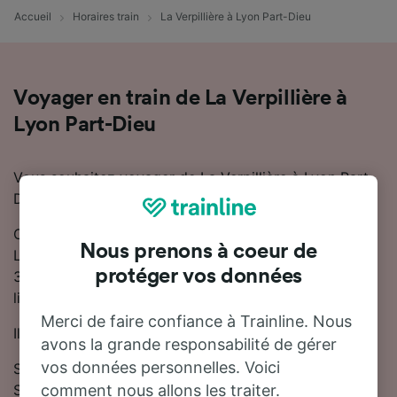
Accueil
Horaires train
La Verpillière à Lyon Part-Dieu
Voyager en train de La Verpillière à
Lyon Part-Dieu
Vous souhaitez voyager de La Verpillière à Lyon Part-
Dieu en train ? Vous êtes au bon endroit !
On estime que le trajet en train entre La Verpillière et
Nous prenons à coeur de
Lyon Part-Dieu dure en moyenne 22 minutes. Environ
protéger vos données
30 trains trains circulent quotidiennement sur cette
ligne.
Merci de faire confiance à Trainline. Nous
Il existe des trains directs sur ce trajet.
avons la grande responsabilité de gérer
vos données personnelles. Voici
Sur cette ligne, les trains sont exploités par TGV et
SNCF.
comment nous allons les traiter.