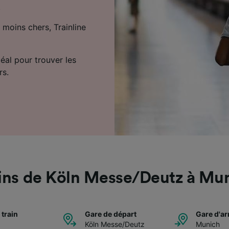
.
 moins chers, Trainline
déal pour trouver les
rs.
ins de Köln Messe/Deutz à Mu
 train
Gare de départ
Gare d'ar
Köln Messe/Deutz
Munich