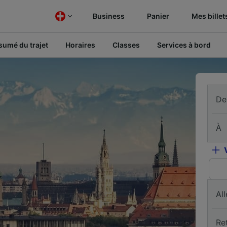
Business
Panier
Mes billet
sumé du trajet
Horaires
Classes
Services à bord
De
À
All
Re