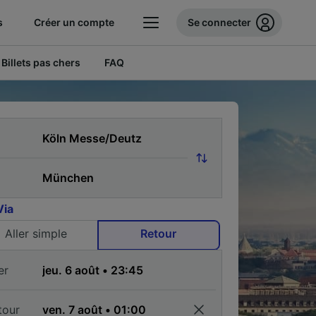
s
Créer un compte
Se connecter
Billets pas chers
FAQ
Via
Aller simple
Retour
er
tour