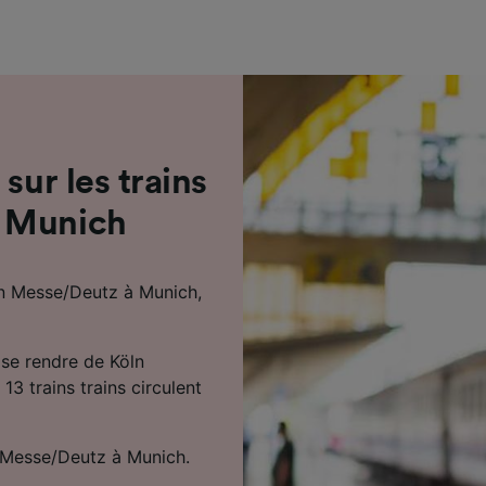
de performance des publicités et du contenu, études d’aud
pement de services.
e nos partenaires (fournisseurs)
sur les trains
à Munich
ln Messe/Deutz à Munich,
 se rendre de Köln
3 trains trains circulent
n Messe/Deutz à Munich.